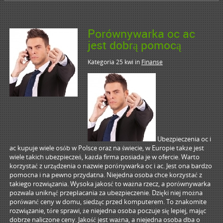
Porównywarka oc ac
jest dobrą pomocą
Kategoria 25 kwi
in
Finanse
Ubezpieczenia oc i
ac kupuje wiele osób w Polsce oraz na świecie, w Europie także jest
wiele takich ubezpieczeń, każda firma posiada je w ofercie. Warto
korzystać z urządzenia o nazwie porónywarka oc i ac. Jest ona bardzo
pomocna i na pewno przydatna. Niejedna osoba chce korzystać z
takiego rozwiązania. Wysoka jakosć to ważna rzecz, a porównywarka
pozwala uniknąć przepłacania za ubezpieczenie. Dzięki niej można
porówanć ceny w domu, siedząc przed komputerem. To znakomite
rozwiązanie, tóre sprawi, że niejedna osoba poczuje się lepiej, mając
dobrze naliczone ceny. Jakość jest ważna, a niejedna osoba dba o