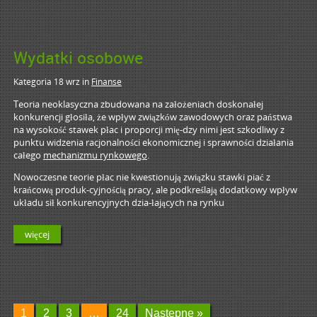
Wydatki osobowe
Kategoria 18 wrz
in
Finanse
Teoria neoklasyczna zbudowana na założeniach doskonałej
konkurencji głosiła, że wpływ związków zawodowych oraz państwa
na wysokość stawek płac i proporcji mię-dzy nimi jest szkodliwy z
punktu widzenia racjonalności ekonomicznej i sprawności działania
całego
mechanizmu rynkowego
.
Nowoczesne teorie płac nie kwestionują związku stawki piać z
krańcową produk-cyjnością pracy, ale podkreślają dodatkowy wpływ
układu sił konkurencyjnych dzia-łających na rynku
więcej
1
2
3
…
24
Następne »