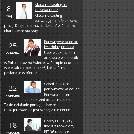
Aktualne castingi to
8
ciekawa rzecz
Aktualne castingi
maj
pozwalają znaleźć ciekawą
pracę. Dzięki nim można dorobić w filmie, w
charakterze statysty...
Porównywarka oc ac
25
jest dobrą pomocą
Ubezpieczenia oc i
kwiecień
ac kupuje wiele osób
w Polsce oraz na świecie, w Europie także jest
wiele takich ubezpieczeń, każda firma
posiada je w ofercie...
Wysokiej jakości
22
porównywarka oc i ac
Porównanie cen
kwiecień
ubezpieczeń oc i ac ma sens.
Takie działanie pomaga dobrze
funkcjonować, co jest szczególnie cenne...
Dobry PIT 36, czyli
18
fiskus zadowolony
PIT 36 to dobre
kwiecień