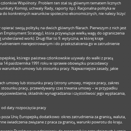
h członków Wspólnoty. Problem ten stał się głównym tematem licznych
aty Komisji, uchwały Rady, raporty itp.). Racjonalna polityka w
na do konkretnych warunków społeczno-ekonomicznych, nie należy liczyć
 opierać swoją politykę na dwóch głównych filarach. Pierwszym z nich jest
an Empłoyment Strategy), która przywiązuje wielką wagę do ograniczenia
ndercłared work). Drugi filar to 9. wytyczna, w której kraje
atrudnieniem nierejestrowanym i do przekształcenia go w zatrudnienie
ejskiej, którego państwa członkowskie używały do walki z pracą
nia 14 października 1991 roku w sprawie obowiązku pracodawcy
 warunkach umowy lub stosunku pracy. Najważniejsze zasady, jakie
kach umowy lub stosunku pracy (strony umowy, miejsce pracy, zakres
nia stosunku pracy, przewidywany czas trwania umowy – w przypadku
powiedzenia, składniki wynagradzania i częstotliwość jego wypłacania,
y od daty rozpoczęcia pracy
oza Unię Europejską dodatkowo: okres zatrudnienia za granicą, waluta,
nne świadczenia związane z praca za granicą, warunki powrotu do kraju.