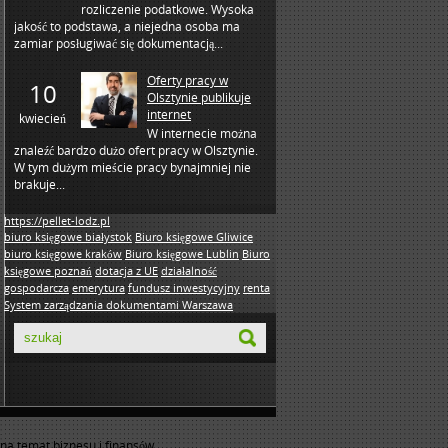
rozliczenie podatkowe. Wysoka
jakość to podstawa, a niejedna osoba ma
zamiar posługiwać się dokumentacją...
Oferty pracy w
10
Olsztynie publikuje
internet
kwiecień
W internecie można
znaleźć bardzo dużo ofert pracy w Olsztynie.
W tym dużym mieście pracy bynajmniej nie
brakuje...
https://pellet-lodz.pl
biuro księgowe białystok
Biuro księgowe Gliwice
biuro księgowe kraków
Biuro księgowe Lublin
Biuro
księgowe poznań
dotacja z UE
działalność
gospodarcza
emerytura
fundusz inwestycyjny
renta
System zarządzania dokumentami Warszawa
na temat biznesu i finansów.