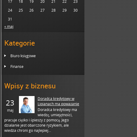
17
18
19
20
21
22
23
24
25
26
27
28
29
30
31
« maj
Kategorie
Biuro księgowe
Finanse
Wpisy z biznesu
Doradca kredytowy w
23
Lipianach ma poważanie
Doradca kredytowy ma
maj
wiedzę, umiejętności,
pracuje ciężko i śpieszy z pomocą. Jego
działanie jest obarczone ryzykiem, ale
wiedza chroni go najlepiej...