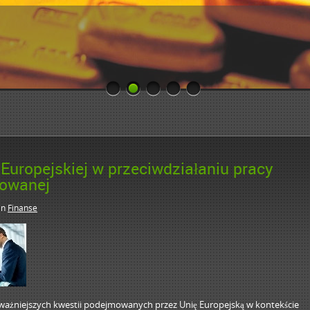
 Europejskiej w przeciwdziałaniu pracy
rowanej
in
Finanse
z ważniejszych kwestii podejmowanych przez Unię Europejską w kontekście