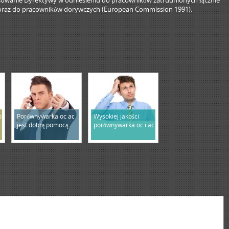
sowanie Dyrektywy w odniesieniu do pracowników zatrudnionych łącznie
 oraz do pracowników dorywczych (European Commission 1991).
o
Porównywarka oc ac
Wysokiej jakości
jest dobrą pomocą
porównywarka oc i ac