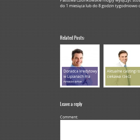
Państwa członkowskie mogły wyłączyć sto
do 1 miesiąca lub do 8 godzin tygodniowo
Related Posts:
Doradca kredytowy
Aktualne castingi t
w Lipianach ma
ciekawa rzecz
poważanie
Leave a reply
Comment