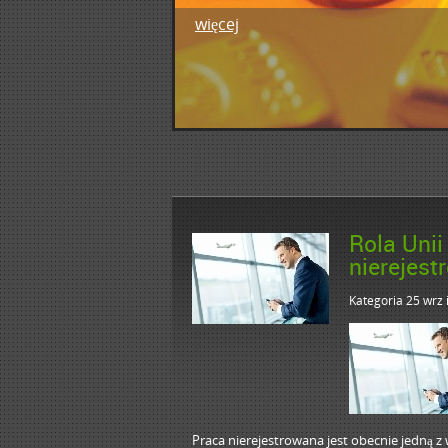
więcej
1
2
3
4
5
Rola Unii
nierejest
Kategoria 25 wrz
Praca nierejestrowana jest obecnie jedną 