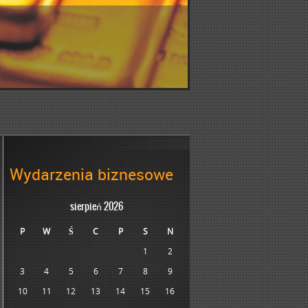
Wydarzenia biznesowe
sierpień 2026
P
W
Ś
C
P
S
N
1
2
3
4
5
6
7
8
9
10
11
12
13
14
15
16