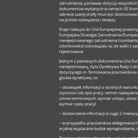
zatrudnienia, ponieważ dotyczy wszystkic
dokumentów wydanych w ramach UE (komunik
zakresie szarej strefy musi być dostosowa
na proste rozwiązania i recepty.
Kraje należące do Unii Europejskiej powinny
Europejska Strategia Zatrudnienia (Europe
nierejestrowanego zatrudnienia (combating u
członkowskie zobowiązały się do walki z z
rejestrowane.
Jednym z pierwszych dokumentów Unii Europ
nierejestrowaną, była Dyrektywa Rady z d
dotyczącego in- formowania pracowników o
głosiła dyrektywa, to:
– obowiązek informacji o istotnych warun
czynności lub opis pracy, termin nawiąza
umów terminowych, wymiar urlopu, okres wy
wymiar czasu pracy)
– dostarczenie informacji w ciągu 2 miesięc
– w przypadku pracowników delegowanych p
w jakiej wypłacane będzie wynagrodzenie, i