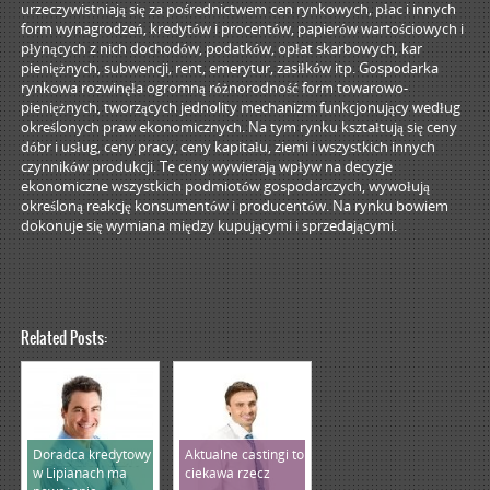
urzeczywistniają się za pośrednictwem cen rynkowych, płac i innych
form wynagrodzeń, kredytów i procentów, papierów wartościowych i
płynących z nich dochodów, podatków, opłat skarbowych, kar
pieniężnych, subwencji, rent, emerytur, zasiłków itp. Gospodarka
rynkowa rozwinęła ogromną różnorodność form towarowo-
pieniężnych, tworzących jednolity mechanizm funkcjonujący według
określonych praw ekonomicznych. Na tym rynku kształtują się ceny
dóbr i usług, ceny pracy, ceny kapitału, ziemi i wszystkich innych
czynników produkcji. Te ceny wywierają wpływ na decyzje
ekonomiczne wszystkich podmiotów gospodarczych, wywołują
określoną reakcję konsumentów i producentów. Na rynku bowiem
dokonuje się wymiana między kupującymi i sprzedającymi.
Related Posts:
Doradca kredytowy
Aktualne castingi to
w Lipianach ma
ciekawa rzecz