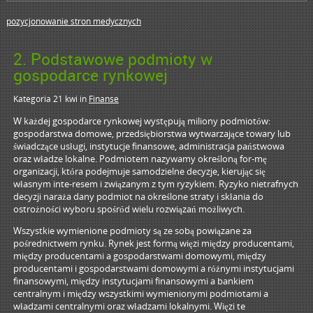
pozycjonowanie stron medycznych
2. Podstawowe podmioty w
gospodarce rynkowej
Kategoria 21 kwi
in
Finanse
W każdej gospodarce rynkowej występują miliony podmiotów:
gospodarstwa domowe, przedsiębiorstwa wytwarzające towary lub
świadczące usługi, instytucje finansowe, administracja państwowa
oraz władze lokalne. Podmiotem nazywamy określoną for-mę
organizacji, która podejmuje samodzielne decyzje, kierując się
własnym inte-resem i związanym z tym ryzykiem. Ryzyko nietrafnych
decyzji naraża dany podmiot na określone straty i skłania do
ostrożności wyboru spośród wielu rozwiązań możliwych.
Wszystkie wymienione podmioty są ze sobą powiązane za
pośrednictwem rynku. Rynek jest formą więzi między producentami,
między producentami a gospodarstwami domowymi, między
producentami i gospodarstwami domowymi a różnymi instytucjami
finansowymi, między instytucjami finansowymi a bankiem
centralnym i między wszystkimi wymienionymi podmiotami a
władzami centralnymi oraz władzami lokalnymi. Więzi te