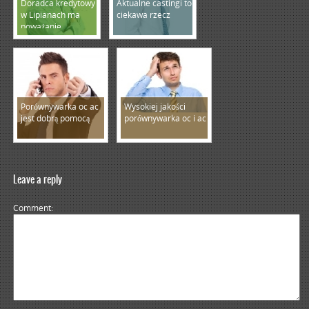
Doradca kredytowy
Aktualne castingi to
w Lipianach ma
ciekawa rzecz
poważanie
Porównywarka oc ac
Wysokiej jakości
jest dobrą pomocą
porównywarka oc i ac
Leave a reply
Comment