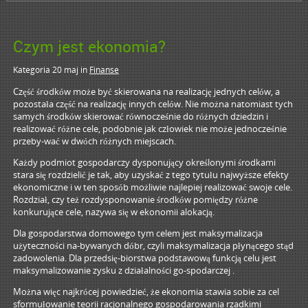
Czym jest ekonomia?
Kategoria 20 maj
in
Finanse
Część środków może być skierowana na realizację jednych celów, a
pozostała część na realizację innych celów. Nie można natomiast tych
samych środków skierować równocześnie do różnych dziedzin i
realizować różne cele, podobnie jak człowiek nie może jednocześnie
przeby-wać w dwóch różnych miejscach.
Każdy podmiot gospodarczy dysponujący określonymi środkami
stara się rozdzielić je tak, aby uzyskać z tego tytułu najwyższe efekty
ekonomiczne i w ten
sposób możliwie najlepiej realizować swoje cele.
Rozdział, czy też rozdysponowanie środków pomiędzy różne
konkurujące cele, nazywa się w ekonomii alokacją.
Dla gospodarstwa domowego tym celem jest maksymalizacja
użyteczności na-bywanych dóbr, czyli maksymalizacja płynącego stąd
zadowolenia. Dla przedsię-biorstwa podstawową funkcją celu jest
maksymalizowanie zysku z działalności go-spodarczej .
Można więc najkrócej powiedzieć, że ekonomia stawia sobie za cel
sformułowanie teorii racjonalnego gospodarowania rzadkimi