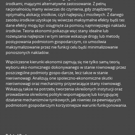
środkami, mającymi alternatywne zastosowanie. Z pełną
racjonalnością mamy wówczas do czynienia, gdy znajdziemy
optymalną alokację środków, czyli najlepszą z możliwych. Z danego
zasobu środków uzyskuje się wówczas maksymalne efekty bądź też
dane efekty mogą być osiągnięte za pomocą najmniejszego nakładu
środków. Teoria ekonomii pokazuje więc stany idealne lub
rozwiązania najlepsze i w tym sensie wskazuje drogę lub metodę
postępowania podmiotom gospodarczym, co umożliwia
maksymalizowanie przez nie funkcji celu bądź minimalizowanie
ponoszonych nakładów.
Współczesne kierunki ekonomii zajmują się nie tylko samą teorią
wyboru eko-nomicznego dokonywanego w stanie równowagi przez
poszczególne podmioty gospo-darcze, lecz także w stanie
nierównowagi. Analizują one społeczno-ekonomiczne skutki
nierównowagi oraz mechanizmy przywracające stany równowagi.
Wskazują także na potrzebę tworzenia określonych instytucji oraz
prowadzenia określonej polityki wspomagającej lub korygującej
działanie mechanizmów tynkowych, jak również za-pewniających
podmiotom gospodarczym korzystniejsze warunki funkcjonowania.