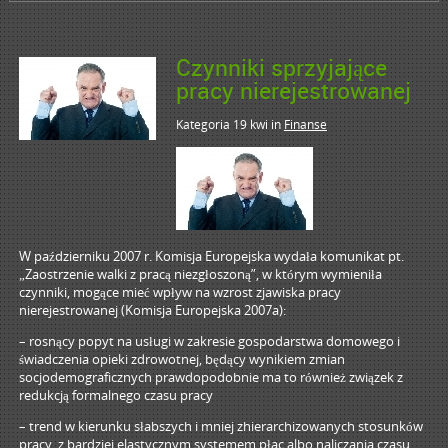
Czynniki sprzyjające
pracy nierejestrowanej
Kategoria 19 kwi
in
Finanse
W październiku 2007 r. Komisja Europejska wydała komunikat pt.
„Zaostrzenie walki z pracą niezgłoszoną”, w którym wymieniła
czynniki, mogące mieć wpływ na wzrost zjawiska pracy
nierejestrowanej (Komisja Europejska 2007a):
– rosnący popyt na usługi w zakresie gospodarstwa domowego i
świadczenia opieki zdrowotnej, będący wynikiem zmian
socjodemograficznych prawdopodobnie ma to również związek z
redukcją formalnego czasu pracy
– trend w kierunku słabszych i mniej zhierarchizowanych stosunków
pracy, z bardziej elastycznym systemem płac albo naliczania czasu