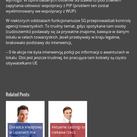
wymogu. W opinii badanych oficerów SG stawia to pod znakiem
zapytania celowość współpracy z PIP (problem ten został
wyeliminowany we współpracy z WUP).
W niektórych oddziałach funkcjonariusze SG przeprowadzali kontrolę
agencji towarzyskich. To trudny temat, gdyż spotykane tam osoby
(cudzoziemki) podawały się za prywatne znajome, bawiące w danym
lokalu w celach towarzyskich. Jeżeli przebywały w kraju legalnie,
brakowało podstawy do interwencji,
– 0 ile akcja nie była interwencją policji po informacji o awanturach w
lokalu. Dziś jest jeszcze trudniej, bo pracujące tam kobiety są często
obywatelkami UE.
Related Posts:
Doradca kredytowy
Aktualne castingi to
w Lipianach ma
ciekawa rzecz