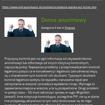
https://www.extrapiankapur.pl/opolskie/ocieplenia-pianka-pur-brzeg.php
Donos anonimowy
Kategoria 6 kwi
in
Finanse
Przyczyną kontroli jest na ogół informacja od obywateli (donos
anonimowy) lub informacja od innych instytucji kontrolnych,
najczęściej policji. Największe problemy z przeprowadzaniem kontroli
legalności pobytu (a w konsekwencji i legalności zatrudnienia) wiążą
się z charakterem tych kontroli i ich skutkami. Typowym skutkiem
kontroli legalności pobytu (w wypadku naruszenia tejże) jest
zatrzymanie w areszcie i procedura wydalenia z kraju. Wymaga to
zapewnienia miejsca w areszcie, a te są przepełnione. Drugi problem
to presja czasu – SG musi zakończyć sprawę w ciągu 48 godzin
(areszt!). Inne instytucje kontrolujące, szczególnie PIP, nie są w stanie
(nie przejawiają aktywności w tym celu) dostosować się do tego