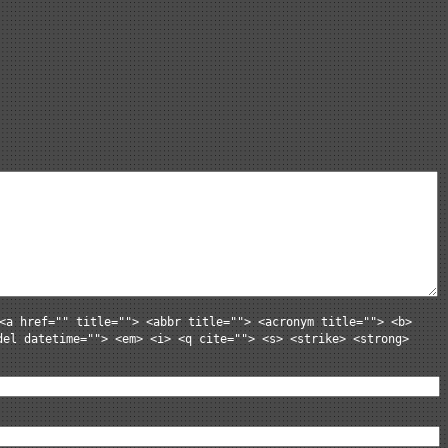
<a href="" title=""> <abbr title=""> <acronym title=""> <b>
del datetime=""> <em> <i> <q cite=""> <s> <strike> <strong>