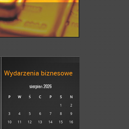
Wydarzenia biznesowe
sierpień 2026
P
W
Ś
C
P
S
N
1
2
3
4
5
6
7
8
9
10
11
12
13
14
15
16