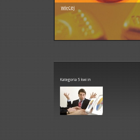
więcej
1
2
3
4
5
Kategoria 5 kwi
in