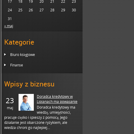
17
18
19
20
21
22
23
24
25
26
27
28
29
30
31
« maj
Kategorie
Biuro księgowe
Finanse
Wpisy z biznesu
Doradca kredytowy w
23
Lipianach ma poważanie
Doradca kredytowy ma
maj
wiedzę, umiejętności,
pracuje ciężko i śpieszy z pomocą. Jego
działanie jest obarczone ryzykiem, ale
wiedza chroni go najlepiej...