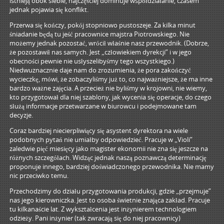
istnieją obok siebie, najczęściej dominuje współdziałanie, czasem
jednak pojawia się konflikt.
Przerwa się kończy, pokój stopniowo pustoszeje. Za kilka minut
śniadanie będą tu jeść pracownice majstra Piotrowskiego. Nie
możemy jednak pozostać, wrócił właśnie nasz przewodnik. (Dobrze,
że pozostawił nas samych. Jest „człowiekiem dyrekcji” i w jego
obecności pewnie nie usłyszelibyśmy tego wszystkiego.)
Niedwuznacznie daje nam do zrozumienia, że pora zakończyć
wycieczkę, mówi, że zobaczyliśmy już to, co najważniejsze, że ma inne
bardzo ważne zajęcia. A przecież nie byliśmy w krojowni, nie wiemy,
kto przygotował dla niej szablony, jak wycenia się operacje, do czego
służą informacje przetwarzane w biurowcu i podejmowane tam
decyzje.
Coraz bardziej niecierpliwiący się asystent dyrektora na wiele
podobnych pytań nie umiałby odpowiedzieć. Pracuje w „Violi”
zaledwie pięć miesięcy jako magister ekonomii nie zna się jeszcze na
różnych szczegółach. Widząc jednak naszą poznawczą determinację
proponuje innego, bardziej doświadczonego przewodnika. Nie mamy
nic przeciwko temu.
Przechodzimy do działu przygotowania produkcji, gdzie „przejmuje”
nas jego kierowniczka. Jest to osoba świetnie znająca zakład. Pracuje
tu kilkanaście lat. Z wykształcenia jest inżynierem technologiem
odzieży. Pani inżynier (tak zwracają się do niej pracownicy)