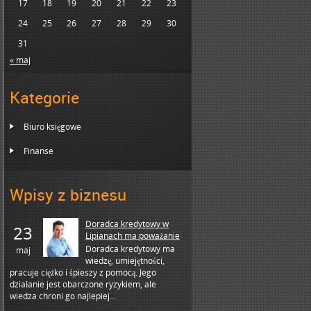
17
18
19
20
21
22
23
24
25
26
27
28
29
30
31
« maj
Kategorie
Biuro księgowe
Finanse
Wpisy z biznesu
Doradca kredytowy w
23
Lipianach ma poważanie
Doradca kredytowy ma
maj
wiedzę, umiejętności,
pracuje ciężko i śpieszy z pomocą. Jego
działanie jest obarczone ryzykiem, ale
wiedza chroni go najlepiej...