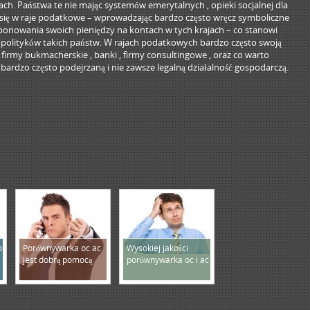
kach. Państwa te nie mając systemów emerytalnych , opieki socjalnej dla
 się w raje podatkowe – wprowadzając bardzo często wręcz symboliczne
ponowania swoich pieniędzy na kontach w tych krajach – co stanowi
 polityków takich państw. W rajach podatkowych bardzo często swoją
, firmy bukmacherskie , banki , firmy consultingowe , oraz co warto
rdzo często podejrzaną i nie zawsze legalną działalność gospodarczą.
o
Porównywarka oc ac
Wysokiej jakości
jest dobrą pomocą
porównywarka oc i ac