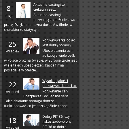
Aktualne castingi to
8
ciekawa rzecz
Aktualne castingi
maj
pozwalają znaleźć ciekawą
pracę. Dzięki nim można dorobić w filmie, w
charakterze statysty...
Porównywarka oc ac
25
jest dobrą pomocą
Ubezpieczenia oc i
kwiecień
ac kupuje wiele osób
w Polsce oraz na świecie, w Europie także jest
wiele takich ubezpieczeń, każda firma
posiada je w ofercie...
Wysokiej jakości
22
porównywarka oc i ac
Porównanie cen
kwiecień
ubezpieczeń oc i ac ma sens.
Takie działanie pomaga dobrze
funkcjonować, co jest szczególnie cenne...
Dobry PIT 36, czyli
18
fiskus zadowolony
PIT 36 to dobre
kwiecień