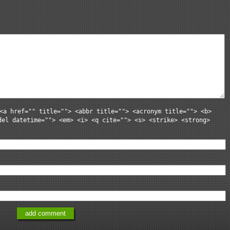
<a href="" title=""> <abbr title=""> <acronym title=""> <b>
del datetime=""> <em> <i> <q cite=""> <s> <strike> <strong>