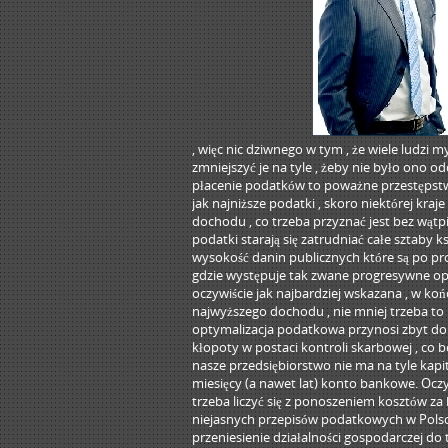
, więc nic dziwnego w tym , że wiele ludzi
zmniejszyć je na tyle , żeby nie było ono o
płacenie podatków to poważne przestępstwo ,
jak najniższe podatki , skoro niektórej kr
dochodu , co trzeba przyznać jest bez wątp
podatki starają się zatrudniać całe sztaby
wysokość danin publicznych które są po p
gdzie występuje tak zwane progresywne o
oczywiście jak najbardziej wskazana , w koń
najwyższego dochodu , nie mniej trzeba to 
optymalizacja podatkowa przynosi zbyt do
kłopoty w postaci kontroli skarbowej , co b
nasze przedsiębiorstwo nie ma na tyle kapi
miesięcy (a nawet lat) konto bankowe. Oc
trzeba liczyć się z ponoszeniem kosztów za
niejasnych przepisów podatkowych w Polsce
przeniesienie działalności gospodarczej do