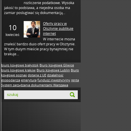
rozliczenie podatkowe. Wysoka
jakość to podstawa, a niejedna osoba ma
zamiar posługiwać się dokumentacją...
Oferty pracy w
10
Olsztynie publikuje
internet
kwiecień
W internecie można
znaleźć bardzo dużo ofert pracy w Olsztynie.
W tym dużym mieście pracy bynajmniej nie
brakuje...
biuro księgowe białystok
Biuro księgowe Gliwice
biuro księgowe kraków
Biuro księgowe Lublin
Biuro
księgowe poznań
dotacja z UE
działalność
gospodarcza
emerytura
fundusz inwestycyjny
renta
System zarządzania dokumentami Warszawa