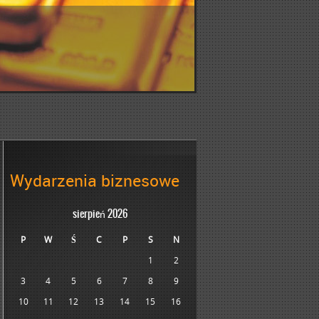
Wydarzenia biznesowe
sierpień 2026
P
W
Ś
C
P
S
N
1
2
3
4
5
6
7
8
9
10
11
12
13
14
15
16