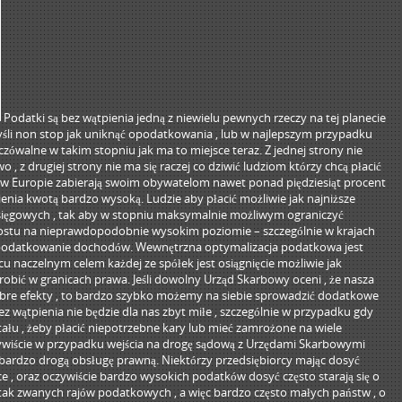
Podatki są bez wątpienia jedną z niewielu pewnych rzeczy na tej planecie
 myśli non stop jak uniknąć opodatkowania , lub w najlepszym przypadku
dczówalne w takim stopniu jak ma to miejsce teraz. Z jednej strony nie
 z drugiej strony nie ma się raczej co dziwić ludziom którzy chcą płacić
aje w Europie zabierają swoim obywatelom nawet ponad piędziesiąt procent
ienia kwotą bardzo wysoką. Ludzie aby płacić możliwie jak najniższe
 księgowych , tak aby w stopniu maksymalnie możliwym ograniczyć
rostu na nieprawdopodobnie wysokim poziomie – szczególnie w krajach
podatkowanie dochodów. Wewnętrzna optymalizacja podatkowa jest
cu naczelnym celem każdej ze spółek jest osiągnięcie możliwie jak
robić w granicach prawa. Jeśli dowolny Urząd Skarbowy oceni , że nasza
bre efekty , to bardzo szybko możemy na siebie sprowadzić dodatkowe
ez wątpienia nie będzie dla nas zbyt miłe , szczególnie w przypadku gdy
tału , żeby płacić niepotrzebne kary lub mieć zamrożone na wiele
zywiście w przypadku wejścia na drogę sądową z Urzędami Skarbowymi
 bardzo drogą obsługę prawną. Niektórzy przedsiębiorcy mając dosyć
 , oraz oczywiście bardzo wysokich podatków dosyć często starają się o
 tak zwanych rajów podatkowych , a więc bardzo często małych państw , o