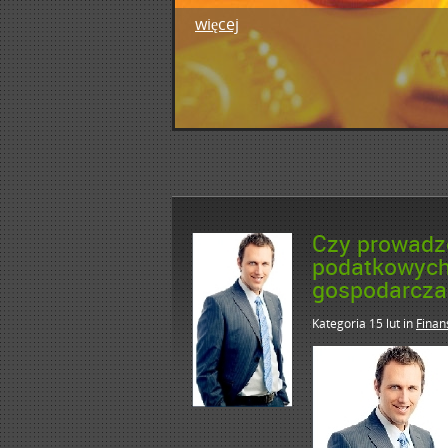
więcej
1
2
3
4
5
Czy prowadze
podatkowych 
gospodarcza
Kategoria 15 lut
in
Finan