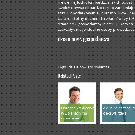
niewielkiej ludności i bardzo niskich podat
swoich obywateli bardzo często zamieniają
stawki opodatkowania , oraz możliwość de
bardzo istotny dochód dla władców czy też
działalność gospodarczą rejestrują: kasyna 
zauważyć indywidualne osoby prowadzące ba
działalność gospodarcza
Tags:
działalność gospodarcza
Related Posts:
Doradca kredytowy
Aktualne castingi t
w Lipianach ma
ciekawa rzecz
poważanie