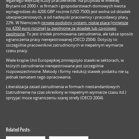
legalnego większej liczby pracowników. Na przykład w Wielkiej
Brytanii od 2000 r. w firmach i gospodarstwach domowych kwota
wynagrodzeń do 4200 GBP rocznie (USD 7500) jest wolna od składek
ubezpieczeniowych, a od nadwyżki pracownicy i pracodawcy płacą
22%. W Niemczech
istnieje podobny system: niskie płace (mniejsze
niż 4200 euro rocznie) są zwolnione ze składek lub częściowo
zwolnione
. To jest środek promowania zatrudnienia, ale także sposób
ograniczenia pracy nierejestrowanej (OECD 2004). Dotyczy to
szczególnie pracowników zatrudnionych w niepełnym wymiarze
czasu pracy.
Wiele krajów Unii Europejskiej zmniejszyło stawki w sektorach, w
których zatrudnienie nierejestrowane jest szczególnie
rozpowszechnione. Metody i formy redukcji stawek podatku nie są
jednak tematem tego opracowania.
Liberalizacja zasad zatrudnienia w formach niestandardowych
(zatrudnienie na czas określony w niepełnym wymiarze czasu itd.)
sprzyjać może ograniczeniu szarej strefy (OECD 2004).
Related Posts: