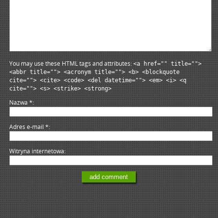
You may use these HTML tags and attributes:
<a href="" title="">
<abbr title=""> <acronym title=""> <b> <blockquote
cite=""> <cite> <code> <del datetime=""> <em> <i> <q
cite=""> <s> <strike> <strong>
Nazwa
*
Adres e-mail
*
Witryna internetowa