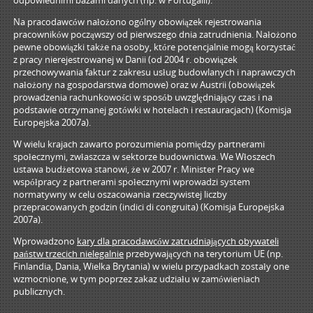
odpowiednimi bazami danych (np. w Portugalii).
Na pracodawców nałożono ogólny obowiązek rejestrowania
pracowników począwszy od pierwszego dnia zatrudnienia. Nałożono
pewne obowiązki także na osoby, które potencjalnie mogą korzystać
z pracy nierejestrowanej w Danii (od 2004 r. obowiązek
przechowywania faktur z zakresu usług budowlanych i naprawczych
nałożony na gospodarstwa domowe) oraz w Austrii (obowiązek
prowadzenia rachunkowości w sposób uwzględniający czas i na
podstawie otrzymanej gotówki w hotelach i restauracjach) (Komisja
Europejska 2007a).
W wielu krajach zawarto porozumienia pomiędzy partnerami
społecznymi, zwłaszcza w sektorze budownictwa. We Włoszech
ustawa budżetowa stanowi, że w 2007 r. Minister Pracy we
współpracy z partnerami społecznymi wprowadzi system
normatywny w celu oszacowania rzeczywistej liczby
przepracowanych godzin (indici di congruita) (Komisja Europejska
2007a).
Wprowadzono
kary dla pracodawców zatrudniających obywateli
państw trzecich nielegalnie
przebywających na terytorium UE (np.
Finlandia, Dania, Wielka Brytania) w wielu przypadkach zostały one
wzmocnione, w tym poprzez zakaz udziału w zamówieniach
publicznych.