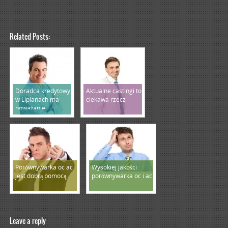
Related Posts:
Doradca kredytowy
Aktualne castingi to
w Lipianach ma
ciekawa rzecz
poważanie
Porównywarka oc ac
Wysokiej jakości
jest dobrą pomocą
porównywarka oc i ac
Leave a reply