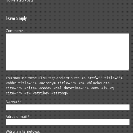
No Related Posts
Leave a reply
Comment
You may use these HTML tags and attributes:
<a href="" title="">
<abbr title=""> <acronym title=""> <b> <blockquote
cite=""> <cite> <code> <del datetime=""> <em> <i> <q
cite=""> <s> <strike> <strong>
Nazwa
*
Adres e-mail
*
Witryna internetowa