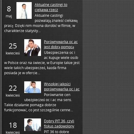
Aktualne castingi to
8
ciekawa rzecz
Aktualne castingi
maj
pozwalają znaleźć ciekawą
pracę. Dzięki nim można dorobić w filmie, w
charakterze statysty...
Porównywarka oc ac
25
jest dobrą pomocą
Ubezpieczenia oc i
kwiecień
ac kupuje wiele osób
w Polsce oraz na świecie, w Europie także jest
wiele takich ubezpieczeń, każda firma
posiada je w ofercie...
Wysokiej jakości
22
porównywarka oc i ac
Porównanie cen
kwiecień
ubezpieczeń oc i ac ma sens.
Takie działanie pomaga dobrze
funkcjonować, co jest szczególnie cenne...
Dobry PIT 36, czyli
18
fiskus zadowolony
PIT 36 to dobre
kwiecień