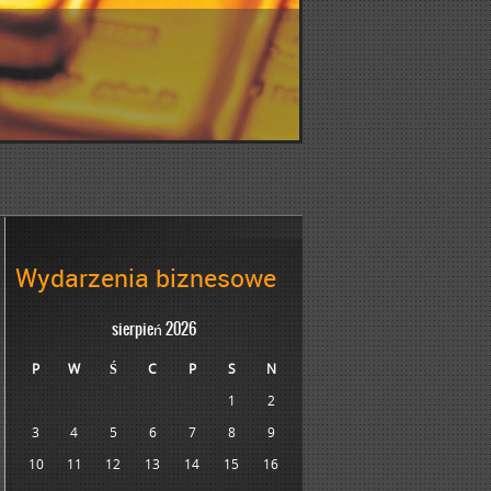
Wydarzenia biznesowe
sierpień 2026
P
W
Ś
C
P
S
N
1
2
3
4
5
6
7
8
9
10
11
12
13
14
15
16