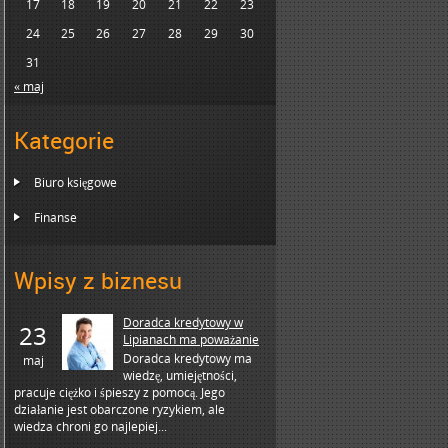
17
18
19
20
21
22
23
24
25
26
27
28
29
30
31
« maj
Kategorie
Biuro księgowe
Finanse
Wpisy z biznesu
Doradca kredytowy w
23
Lipianach ma poważanie
Doradca kredytowy ma
maj
wiedzę, umiejętności,
pracuje ciężko i śpieszy z pomocą. Jego
działanie jest obarczone ryzykiem, ale
wiedza chroni go najlepiej...