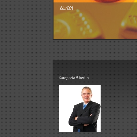
więcej
1
2
3
4
5
Kategoria 5 kwi
in