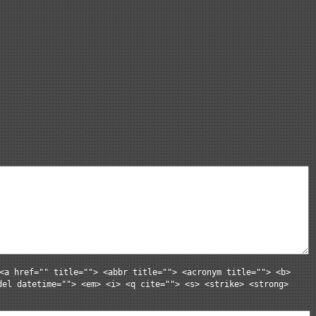
<a href="" title=""> <abbr title=""> <acronym title=""> <b>
del datetime=""> <em> <i> <q cite=""> <s> <strike> <strong>