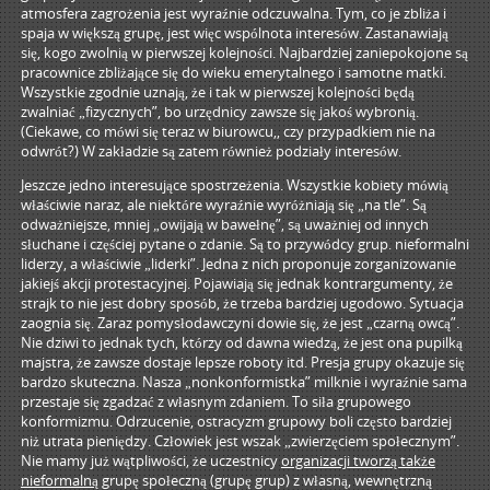
atmosfera zagrożenia jest wyraźnie odczuwalna. Tym, co je zbliża i
spaja w większą grupę, jest więc wspólnota interesów. Zastanawiają
się, kogo zwolnią w pierwszej kolejności. Najbardziej zaniepokojone są
pracownice zbliżające się do wieku emerytalnego i samotne matki.
Wszystkie zgodnie uznają, że i tak w pierwszej kolejności będą
zwalniać „fizycznych”, bo urzędnicy zawsze się jakoś wybronią.
(Ciekawe, co mówi się teraz w biurowcu,, czy przypadkiem nie na
odwrót?) W zakładzie są zatem również podziały interesów.
Jeszcze jedno interesujące spostrzeżenia. Wszystkie kobiety mówią
właściwie naraz, ale niektóre wyraźnie wyróżniają się „na tle”. Są
odważniejsze, mniej „owijają w bawełnę”, są uważniej od innych
słuchane i częściej pytane o zdanie. Są to przywódcy grup. nieformalni
liderzy, a właściwie „liderki”. Jedna z nich proponuje zorganizowanie
jakiejś akcji protestacyjnej. Pojawiają się jednak kontrargumenty, że
strajk to nie jest dobry sposób, że trzeba bardziej ugodowo. Sytuacja
zaognia się. Zaraz pomysłodawczyni dowie się, że jest „czarną owcą”.
Nie dziwi to jednak tych, którzy od dawna wiedzą, że jest ona pupilką
majstra, że zawsze dostaje lepsze roboty itd. Presja grupy okazuje się
bardzo skuteczna. Nasza „nonkonformistka” milknie i wyraźnie sama
przestaje się zgadzać z własnym zdaniem. To siła grupowego
konformizmu. Odrzucenie, ostracyzm grupowy boli często bardziej
niż utrata pieniędzy. Człowiek jest wszak „zwierzęciem społecznym”.
Nie mamy już wątpliwości, że uczestnicy
organizacji tworzą także
nieformalną
grupę społeczną (grupę grup) z własną, wewnętrzną