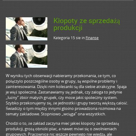
Kłopoty ze sprzedażą
produkcji
Kategoria 15 sie
in
Finanse
W wyniku tych obserwacji nabieramy przekonania, że tym, co
połączyło poszczególne osoby w grupy, są wspólne problemy i
zainteresowania. Dzięki nim koleżanki są dla siebie atrakcyjne. Spaja
je więź społeczna. Zastanawiamy się jednak, czy załoga to jedynie
„luźny” zbiór małych grupek, czy może jakiś społeczny system.
Szybko przekonujemy się, że jednostki i grupy tworzą większą całość.
Świadczy o tym między innymi głośno prowadzona rozmowa na
tematy zakładowe. Stopniowo „wciąga” ona wszystkich.
Chodzi o to, że zakład zaczyna mieć jakieś kłopoty ze sprzedażą
produkcji, grożą obniżki płac, a nawet mówi się o zwolnieniach
grupowych. Pracownice nic jeszcze pewnego nie wiedzą, ale