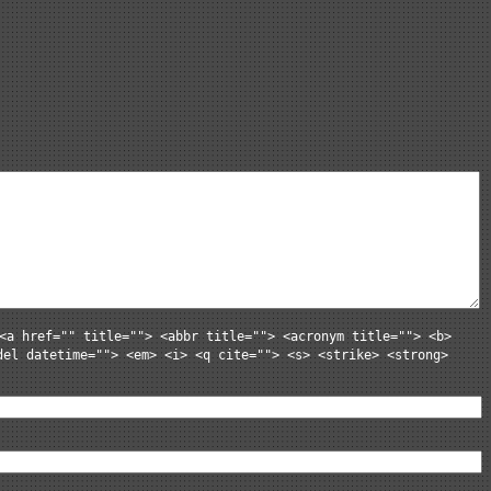
<a href="" title=""> <abbr title=""> <acronym title=""> <b>
del datetime=""> <em> <i> <q cite=""> <s> <strike> <strong>