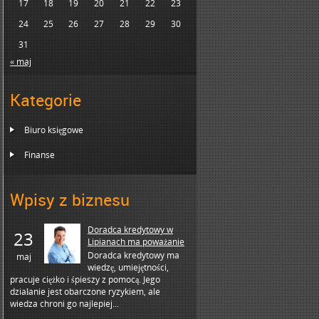
17
18
19
20
21
22
23
24
25
26
27
28
29
30
31
« maj
Kategorie
Biuro księgowe
Finanse
Wpisy z biznesu
Doradca kredytowy w
23
Lipianach ma poważanie
Doradca kredytowy ma
maj
wiedzę, umiejętności,
pracuje ciężko i śpieszy z pomocą. Jego
działanie jest obarczone ryzykiem, ale
wiedza chroni go najlepiej...