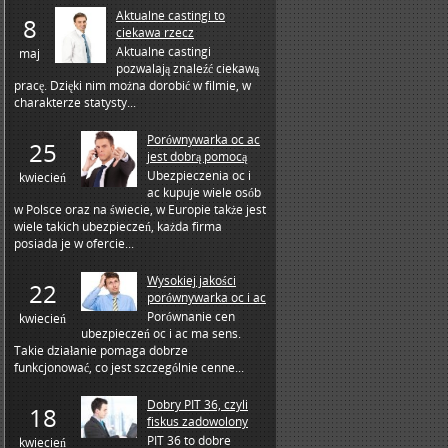
Aktualne castingi to
8
ciekawa rzecz
Aktualne castingi
maj
pozwalają znaleźć ciekawą
pracę. Dzięki nim można dorobić w filmie, w
charakterze statysty...
Porównywarka oc ac
25
jest dobrą pomocą
Ubezpieczenia oc i
kwiecień
ac kupuje wiele osób
w Polsce oraz na świecie, w Europie także jest
wiele takich ubezpieczeń, każda firma
posiada je w ofercie...
Wysokiej jakości
22
porównywarka oc i ac
Porównanie cen
kwiecień
ubezpieczeń oc i ac ma sens.
Takie działanie pomaga dobrze
funkcjonować, co jest szczególnie cenne...
Dobry PIT 36, czyli
18
fiskus zadowolony
PIT 36 to dobre
kwiecień