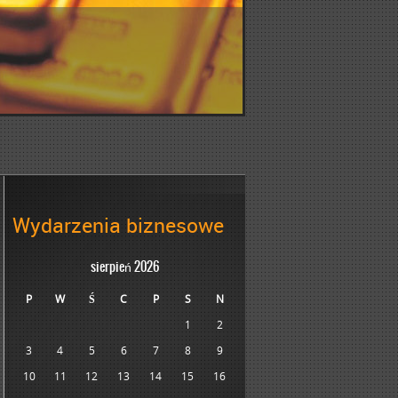
Wydarzenia biznesowe
sierpień 2026
P
W
Ś
C
P
S
N
1
2
3
4
5
6
7
8
9
10
11
12
13
14
15
16