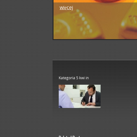
więcej
1
2
3
4
5
Kategoria 5 kwi
in