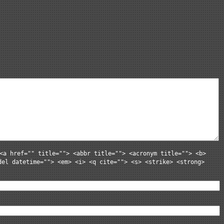
<a href="" title=""> <abbr title=""> <acronym title=""> <b>
del datetime=""> <em> <i> <q cite=""> <s> <strike> <strong>