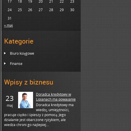
17
18
19
20
21
22
23
24
25
26
27
28
29
30
31
« maj
Kategorie
Biuro księgowe
Finanse
Wpisy z biznesu
Doradca kredytowy w
23
Lipianach ma poważanie
Doradca kredytowy ma
maj
wiedzę, umiejętności,
pracuje ciężko i śpieszy z pomocą. Jego
działanie jest obarczone ryzykiem, ale
wiedza chroni go najlepiej...