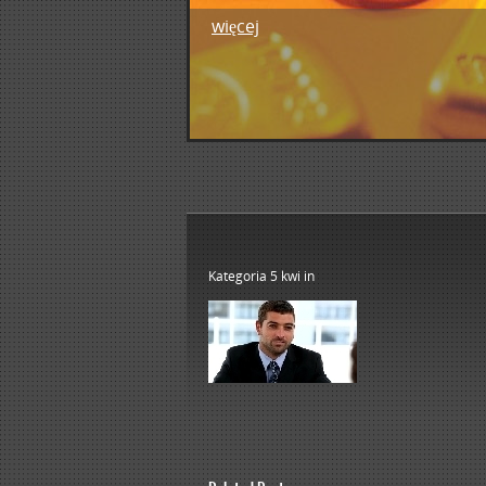
więcej
1
2
3
4
5
Kategoria 5 kwi
in