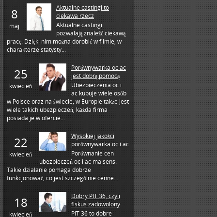
Aktualne castingi to
8
ciekawa rzecz
Aktualne castingi
maj
pozwalają znaleźć ciekawą
pracę. Dzięki nim można dorobić w filmie, w
charakterze statysty...
Porównywarka oc ac
25
jest dobrą pomocą
Ubezpieczenia oc i
kwiecień
ac kupuje wiele osób
w Polsce oraz na świecie, w Europie także jest
wiele takich ubezpieczeń, każda firma
posiada je w ofercie...
Wysokiej jakości
22
porównywarka oc i ac
Porównanie cen
kwiecień
ubezpieczeń oc i ac ma sens.
Takie działanie pomaga dobrze
funkcjonować, co jest szczególnie cenne...
Dobry PIT 36, czyli
18
fiskus zadowolony
PIT 36 to dobre
kwiecień