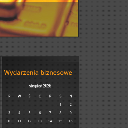
Wydarzenia biznesowe
sierpień 2026
P
W
Ś
C
P
S
N
1
2
3
4
5
6
7
8
9
10
11
12
13
14
15
16