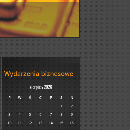
Wydarzenia biznesowe
sierpień 2026
P
W
Ś
C
P
S
N
1
2
3
4
5
6
7
8
9
10
11
12
13
14
15
16