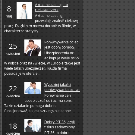
Aktualne castingi to
8
ciekawa rzecz
Aktualne castingi
maj
pozwalają znaleźć ciekawą
pracę. Dzięki nim można dorobić w filmie, w
charakterze statysty...
Porównywarka oc ac
25
jest dobrą pomocą
Ubezpieczenia oc i
kwiecień
ac kupuje wiele osób
w Polsce oraz na świecie, w Europie także jest
wiele takich ubezpieczeń, każda firma
posiada je w ofercie...
Wysokiej jakości
22
porównywarka oc i ac
Porównanie cen
kwiecień
ubezpieczeń oc i ac ma sens.
Takie działanie pomaga dobrze
funkcjonować, co jest szczególnie cenne...
Dobry PIT 36, czyli
18
fiskus zadowolony
PIT 36 to dobre
kwiecień