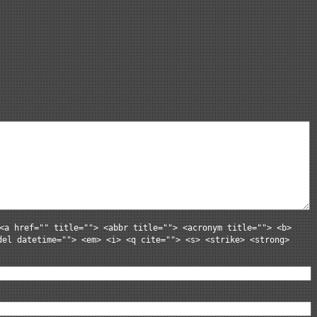
<a href="" title=""> <abbr title=""> <acronym title=""> <b>
del datetime=""> <em> <i> <q cite=""> <s> <strike> <strong>