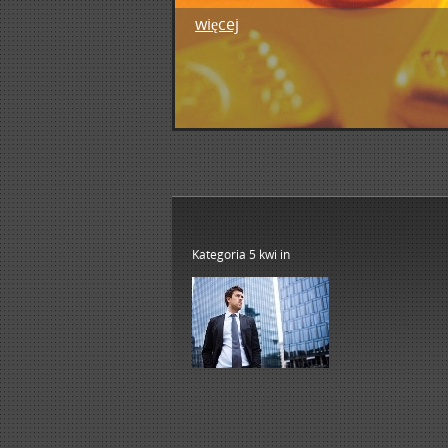
więcej
1
2
3
4
5
Kategoria 5 kwi
in