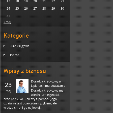
17
18
19
20
21
22
23
24
25
26
27
28
29
30
31
« maj
Kategorie
Biuro księgowe
Finanse
Wpisy z biznesu
Doradca kredytowy w
23
Lipianach ma poważanie
Doradca kredytowy ma
maj
wiedzę, umiejętności,
pracuje ciężko i śpieszy z pomocą. Jego
działanie jest obarczone ryzykiem, ale
wiedza chroni go najlepiej...