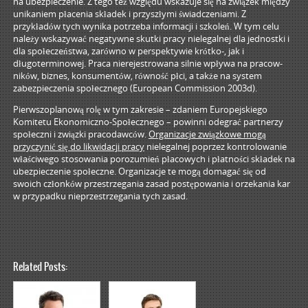
na ubezpieczenie. Z tego też względu wskazuje się na związek między
unikaniem płacenia składek i przyszłymi świadczeniami. Z
przykładów tych wynika potrzeba informacji i szkoleń. W tym celu
należy wskazywać negatywne skutki pracy nielegalnej dla jednostki i
dla społeczeństwa, zarówno w perspektywie krótko-, jak i
długoterminowej. Praca nierejestrowana silnie wpływa na pracow-
ników, biznes, konsumentów, równość płci, a także na system
zabezpieczenia społecznego (European Commission 2003d).
Pierwszoplanową rolę w tym zakresie – zdaniem Europejskiego
Komitetu Ekonomiczno-Społecznego – powinni odegrać partnerzy
społeczni i związki pracodawców.
Organizacje związkowe mogą
przyczynić się do likwidacji pracy
nielegalnej poprzez kontrolowanie
właściwego stosowania porozumień płacowych i płatności składek na
ubezpieczenie społeczne. Organizacje te mogą domagać się od
swoich członków przestrzegania zasad postępowania i orzekania kar
w przypadku nieprzestrzegania tych zasad.
Related Posts: