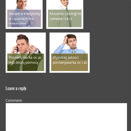
Doradca kredytowy
Aktualne castingi to
w Lipianach ma
ciekawa rzecz
poważanie
Porównywarka oc ac
Wysokiej jakości
jest dobrą pomocą
porównywarka oc i ac
Leave a reply
Comment