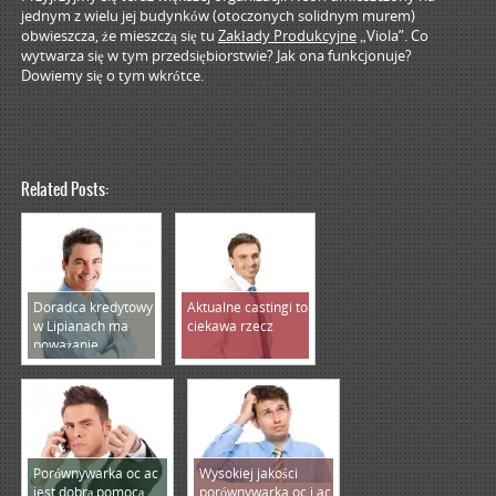
jednym z wielu jej budynków (otoczonych solidnym murem)
obwieszcza, że mieszczą się tu
Zakłady Produkcyjne
„Viola”. Co
wytwarza się w tym przedsiębiorstwie? Jak ona funkcjonuje?
Dowiemy się o tym wkrótce.
Related Posts:
Doradca kredytowy
Aktualne castingi to
w Lipianach ma
ciekawa rzecz
poważanie
Porównywarka oc ac
Wysokiej jakości
jest dobrą pomocą
porównywarka oc i ac