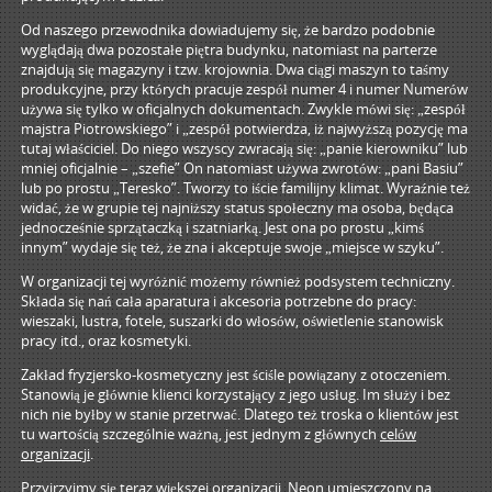
Od naszego przewodnika dowiadujemy się, że bardzo podobnie
wyglądają dwa pozostałe piętra budynku, natomiast na parterze
znajdują się magazyny i tzw. krojownia. Dwa ciągi maszyn to taśmy
produkcyjne, przy których pracuje zespół numer 4 i numer Numerów
używa się tylko w oficjalnych dokumentach. Zwykle mówi się: „zespół
majstra Piotrowskiego” i „zespół potwierdza, iż najwyższą pozycję ma
tutaj właściciel. Do niego wszyscy zwracają się: „panie kierowniku” lub
mniej oficjalnie – „szefie” On natomiast używa zwrotów: „pani Basiu”
lub po prostu „Teresko”. Tworzy to iście familijny klimat. Wyraźnie też
widać, że w grupie tej najniższy status społeczny ma osoba, będąca
jednocześnie sprzątaczką i szatniarką. Jest ona po prostu „kimś
innym” wydaje się też, że zna i akceptuje swoje „miejsce w szyku”.
W organizacji tej wyróżnić możemy również podsystem techniczny.
Składa się nań cała aparatura i akcesoria potrzebne do pracy:
wieszaki, lustra, fotele, suszarki do włosów, oświetlenie stanowisk
pracy itd., oraz kosmetyki.
Zakład fryzjersko-kosmetyczny jest ściśle powiązany z otoczeniem.
Stanowią je głównie klienci korzystający z jego usług. Im służy i bez
nich nie byłby w stanie przetrwać. Dlatego też troska o klientów jest
tu wartością szczególnie ważną, jest jednym z głównych
celów
organizacji
.
Przyjrzyjmy się teraz większej organizacji. Neon umieszczony na