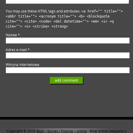
You may use these HTML tags and attributes:
<a href="" title="">
<abbr title=""> <acronym title=""> <b> <blockquote
cite=""> <cite> <code> <del datetime=""> <em> <i> <q
cite=""> <s> <strike> <strong>
Nazwa
*
Adres e-mail
*
Witryna internetowa
Copyright © 2026
Blog – biznes i finanse – online
- Blog online związany z