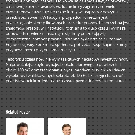
zrobienia dobrego interesu. Od końca lat osiemdziesiątych otworzyły
u nas swoje przedstawicielstwa liczne firmy zagraniczne, wielu
biznesmenów nawiązuje też różne formy współpracy z naszymi
przedsiębiorstwami. W każdym przypadku konieczne jest
przestrzeganie skomplikowanych procedur prawnych, potrzebna jest
znajomość przepisów i instytucji. Pochłania to dużo czasu i wymaga
odpowiedniej wiedzy. Instalujące się firmy poszukują więc
kompetentnej pomocy prawnej i skłonne są dobrze za nią zapłacić.
Pojawiła się więc konkretna społeczna potrzeba, zaspokajanie której
przynieść może i przynosi znaczne zyski.
Tego typu działalność nie wymaga dużych nakładów inwestycyjnych.
Najpoważniejsze było wynajęcie lokalu biurowego o powierzchni
około 180 m2 oraz zatrudnienie pięciu młodych prawników i dwóch
wysoko wykwalifikowanych sekretarek. Do Polski przyjechało dwóch
przedstawicieli firm. Jeden z nich został później kierownikiem biura.
Related Posts: