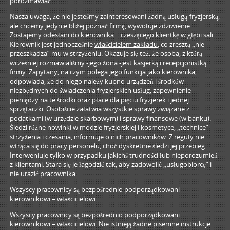
porozmawiać.
Nasza uwaga, że nie jesteśmy zainteresowani żadną usługą-fryzjerską,
ale chcemy jedynie bliżej poznać firmę, wywołuje zdziwienie.
Zostajemy odesłani do kierownika… czeszącego klientkę w głębi sali.
Kierownik jest jednocześnie
właścicielem zakładu
, co zresztą „nie
przeszkadza” mu w strzyżeniu. Okazuje się też. że osoba, z którą
wcześniej rozmawialiśmy -jego żona -jest kasjerką i recepcjonistką
firmy. Zapytany, na czym polega jego funkcja jako kierownika,
odpowiada, że do niego należy kupno urządzeń i środków
niezbędnych do świadczenia fryzjerskich usług, zapewnienie
pieniędzy na te środki oraz płace dla pięciu fryzjerek i jednej
sprzątaczki. Osobiście załatwia wszystkie sprawy związane z
podatkami (w urzędzie skarbowym) i sprawy finansowe (w banku).
Śledzi różne nowinki w modzie fryzjerskiej i kosmetyce, „technice”
strzyżenia i czesania, informuje o nich pracowników. Z reguły nie
wtrąca się do pracy personelu, choć dyskretnie śledzi jej przebieg.
Interweniuje tylko w przypadku jakichś trudności łub nieporozumień
z klientami. Stara się je łagodzić tak, aby zadowolić „usługobiorcę” i
nie urazić pracownika.
Wszyscy pracownicy są bezpośrednio podporządkowani
kierownikowi – właścicielowi
Wszyscy pracownicy są bezpośrednio podporządkowani
kierownikowi – właścicielowi. Nie istnieją żadne pisemne instrukcje