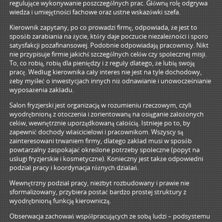
regulujące wykonywanie poszczególnych prac. Główną rolę odgrywa
wiedza i umiejętności fachowe oraz ustne wskazówki szefa.
Kierownik zapytany, po co prowadzi firmę, odpowiada, że jest to
sposób zarabiania na życie, który daje poczucie niezależności i sporo
satysfakcji pozafinansowej. Podobnie odpowiadają pracownicy. Nikt
nie przypisuje firmie jakichś szczególnych celów czy społecznej misji.
To, co robią, robią dla pieniędzy i z reguły dlatego, że lubią swoją
pracę. Według kierownika cały interes nie jest na tyle dochodowy,
żeby myśleć o inwestycjach innych niż odnawianie i unowocześnianie
wyposażenia zakładu.
Salon fryzjerski jest organizacją w rozumieniu rzeczowym, czyli
wyodrębnioną z otoczenia i zorientowaną na osiąganie założonych
celów, wewnętrznie uporządkowaną całością. Istnieje po to, by
zapewnić dochody właścicielowi i pracownikom. Wszyscy są
zainteresowani trwaniem firmy, dlatego zakład musi w sposób
powtarzalny zaspokajać określone potrzeby społeczne (popyt na
usługi fryzjerskie i kosmetyczne). Konieczny jest także odpowiedni
podział pracy i koordynacja różnych działań.
Wewnętrzny podział pracy, niezbyt rozbudowany i prawie nie
sformalizowany, przybiera postać bardzo prostej struktury z
wyodrębnioną funkcją kierowniczą.
Obserwacja zachowań współpracujących ze sobą ludzi – podsystemu