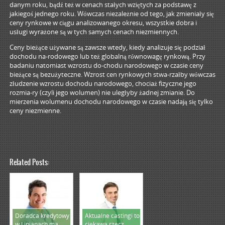
danym roku, bądź też w cenach stałych wziętych za podstawę z
jakiegoś jednego roku. Wówczas niezależnie od tego, jak zmieniały się
ceny rynkowe w ciągu analizowanego okresu, wszystkie dobra i
usługi wyrażone są w tych samych cenach niezmiennych.
Ceny bieżące używane są zawsze wtedy, kiedy analizuje się podział
dochodu na-rodowego lub też globalną równowagę rynkową. Przy
badaniu natomiast wzrostu do-chodu narodowego w czasie ceny
bieżące są bezużyteczne. Wzrost cen rynkowych stwa-rzałby wówczas
złudzenie wzrostu dochodu narodowego, chociaż fizyczne jego
rozmia-ry (czyli jego wolumen) nie uległyby żadnej zmianie. Do
mierzenia wolumenu dochodu narodowego w czasie nadają się tylko
ceny niezmienne.
Related Posts:
Doradca kredytowy
Aktualne castingi to
w Lipianach ma
ciekawa rzecz