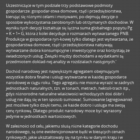
Uczestniczące w tym podziale trzy podstawowe podmioty
gospodarcze: gospodar-stwa domowe, rząd i przedsiębiorstwa,
kierując się różnymi celami i motywami, po-dejmują decyzje o
sposobie wykorzystania zarobionych lub otrzymanych dochodów. W
wyniku tych decyzji kształtuje się łączna suma globalnego popytu Pg
= K + 1+ G, która z kolei decyduje o rozmiarach wytwarzanego PNB.
Produkcja w gospodarce ryn-kowej tylko dlatego jest wytwarzana, że
gospodarstwa domowe, rząd i przedsiębiorstwa nabywają
wytwarzane dobra konsumpcyjne i inwestycyjne oraz korzystają ze
świadczonych usług. Związki między dochodami a wydatkami są
przedmiotem dokład-nej analizy w rozdziałach następnych.’
Dochód narodowy jest największym agregatem obejmującym
wszystkie dobra finalne i usługi wytwarzane w każdej gospodarce
narodowej w ciągu roku. Tego agregatu nie można wyrazić w żadnych
jednostkach naturalnych, tzn. w tonach, metrach, hektoli-trach itp.,
gdyż różnorodne naturalne właściwości wchodzących doń dóbr i
usług nie dają się w ten sposób sumować. Sumowanie (agregowanie)
jest możliwe tylko dzięki temu, że każde dobro i usługa ma swoją
cenę rynkową. Dlatego produkt narodowy może być wyrażony
jedynie w jednostkach wartościowych.
W zależności od celu, jakiemu służą różne kategorie dochodu
narodowego, są one ewidencjonowane bądź w bieżących cenach
rynkowych, jakie ukształtowały się na tyn-ku w danym kraju i w