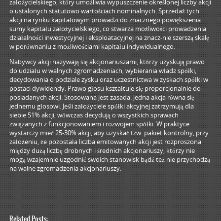
założycielskiego, który umożliwia wypuszczenie określonej liczby akcji
o ustalonych statutowo wartościach nominalnych. Sprzedaż tych
akcji na rynku kapitałowym prowadzi do znacznego powiększenia
sumy kapitału założycielskiego, co stwarza możliwości prowadzenia
działalności inwestycyjnej i eksploatacyjnej na znacz-nie szerszą skalę
w porównaniu z możliwościami kapitału indywidualnego.
Nabywcy akcji nazywają się akcjonariuszami, którzy uzyskują prawo
do udziału w walnych zgromadzeniach, wybierania władz spółki,
decydowania o podziale zysku oraz uczestnictwa w zyskach spółki w
postaci dywidendy. Prawo głosu kształtuje się proporcjonalnie do
posiadanych akcji. Stosowana jest zasada: jedna akcja równa się
jednemu głosowi. Jeśli założyciele spółki akcyjnej zatrzymują dla
siebie 51% akcji, wówczas decydują o wszystkich sprawach
związanych z funkcjonowaniem i rozwojem spółki. W praktyce
wystarczy mieć 25-30% akcji, aby uzyskać tzw. pakiet kontrolny, przy
założeniu, że pozostała liczba emitowanych akcji jest rozproszona
między dużą liczbę drobnych i średnich akcjonariuszy, którzy nie
mogą wzajemnie uzgodnić swoich stanowisk bądź też nie przychodzą
na walne zgromadzenia akcjonariuszy.
Related Posts: