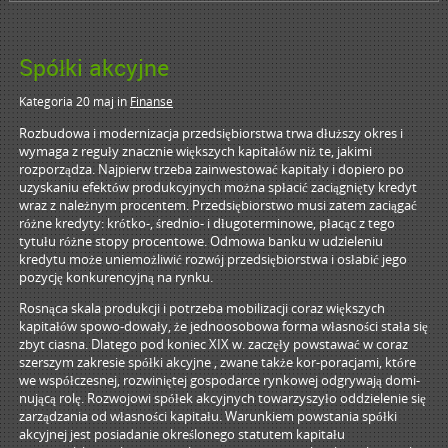
Spółki akcyjne
Kategoria 20 maj
in
Finanse
Rozbudowa i modernizacja przedsiębiorstwa trwa dłuższy okres i
wymaga z reguły znacznie większych kapitałów niż te, jakimi
rozporządza. Najpierw trzeba zainwestować kapitały i dopiero po
uzyskaniu efektów produkcyjnych można spłacić zaciągnięty kredyt
wraz z należnym procentem. Przedsiębiorstwo musi zatem zaciągać
różne kredyty: krótko-, średnio- i długoterminowe, płacąc z tego
tytułu różne stopy procentowe. Odmowa banku w udzieleniu
kredytu może
uniemożliwić rozwój przedsiębiorstwa i osłabić jego
pozycję konkurencyjną na rynku.
Rosnąca skala produkcji i potrzeba mobilizacji coraz większych
kapitałów spowo-dowały, że jednoosobowa forma własności stała się
zbyt ciasna. Dlatego pod koniec XIX w. zaczęły powstawać w coraz
szerszym zakresie spółki akcyjne , zwane także kor-poracjami, które
we współczesnej, rozwiniętej gospodarce rynkowej odgrywają domi-
nującą rolę. Rozwojowi spółek akcyjnych towarzyszyło oddzielenie się
zarządzania od własności kapitału. Warunkiem powstania spółki
akcyjnej jest posiadanie określonego statutem kapitału