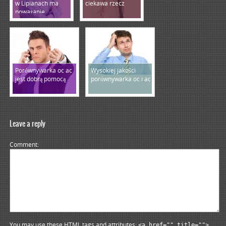
w Lipianach ma
ciekawa rzecz
poważanie
Porównywarka oc ac
Wysokiej jakości
jest dobrą pomocą
porównywarka oc i ac
Leave a reply
Comment
You may use these HTML tags and attributes:
<a href="" title="">