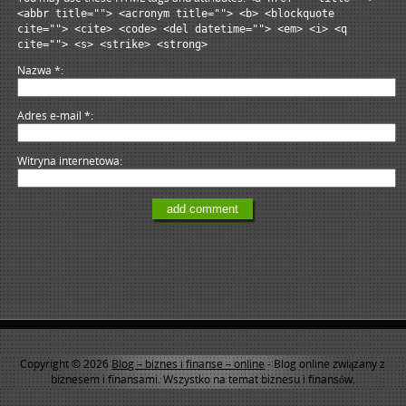
<abbr title=""> <acronym title=""> <b> <blockquote
cite=""> <cite> <code> <del datetime=""> <em> <i> <q
cite=""> <s> <strike> <strong>
Nazwa
*
Adres e-mail
*
Witryna internetowa
Copyright © 2026
Blog – biznes i finanse – online
- Blog online związany z
biznesem i finansami. Wszystko na temat biznesu i finansów.