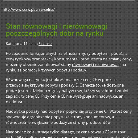
http://www.ccrw.pl/unia-celna/
Stan równowagi i nierównowagi
poszczególnych dóbr na rynku
Kategoria 11 sie
in
Finanse
Po zbadaniu funkcjonalnych zależności między popytem i podażą a
ceną rynkową oraz reakcją konsumenta i producenta na zmianę ceny,
możemy obecnie zanalizować stany
równowagi i nierównowagi
na
rynku za pomocą krzywych popytu i podaży.
Równowaga na rynku jest określona przez cenę CE w punkcie
przecięcia się krzywej popytu i podaży E. Oznacza to, że dostępna
podaż jest rozdzielona między nabyw ców, którzy są skłonni i zdolni
zapłacić tę cenę CE. Przy cenie CE nie występuje ani nadwyżka, ani
niedobór.
Nadwyżka podaży nad popytem pojawi się przy cenie Cl. Wzrost ceny
spowoduje ograniczenie popytu ze strony konsumentów, a
równocześnie zwiększenie podaży ze strony producentów.
Niedobór z kolei istnieje tylko dlatego, że cena towaru C2 jest zbyt
niska. W re-zultacie popyt ze strony konsumentów staje się zbyt duży