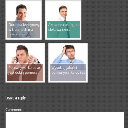
Doradca kredytowy
Aktualne castingi to
w Lipianach ma
ciekawa rzecz
poważanie
Porównywarka oc ac
Wysokiej jakości
jest dobrą pomocą
porównywarka oc i ac
Leave a reply
Comment