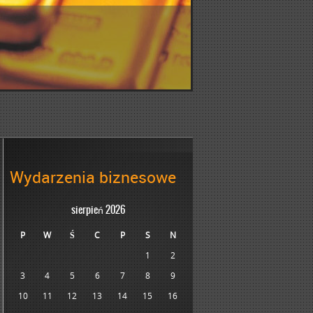
Wydarzenia biznesowe
sierpień 2026
P
W
Ś
C
P
S
N
1
2
3
4
5
6
7
8
9
10
11
12
13
14
15
16