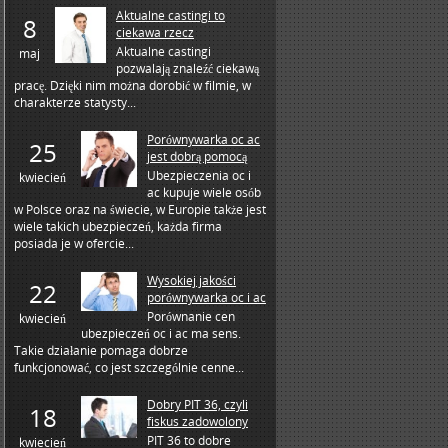
Aktualne castingi to
8
ciekawa rzecz
Aktualne castingi
maj
pozwalają znaleźć ciekawą
pracę. Dzięki nim można dorobić w filmie, w
charakterze statysty...
Porównywarka oc ac
25
jest dobrą pomocą
Ubezpieczenia oc i
kwiecień
ac kupuje wiele osób
w Polsce oraz na świecie, w Europie także jest
wiele takich ubezpieczeń, każda firma
posiada je w ofercie...
Wysokiej jakości
22
porównywarka oc i ac
Porównanie cen
kwiecień
ubezpieczeń oc i ac ma sens.
Takie działanie pomaga dobrze
funkcjonować, co jest szczególnie cenne...
Dobry PIT 36, czyli
18
fiskus zadowolony
PIT 36 to dobre
kwiecień