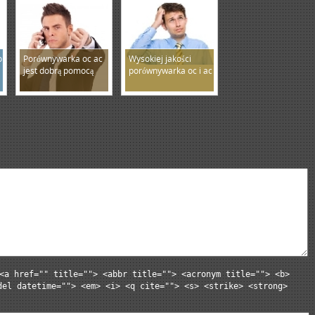
o
Porównywarka oc ac
Wysokiej jakości
jest dobrą pomocą
porównywarka oc i ac
<a href="" title=""> <abbr title=""> <acronym title=""> <b>
del datetime=""> <em> <i> <q cite=""> <s> <strike> <strong>