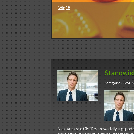
więcej
1
2
3
4
5
Stanowi
Kategoria 6 kwi
i
Niektóre kraje OECD wprowadziły ulgi poda