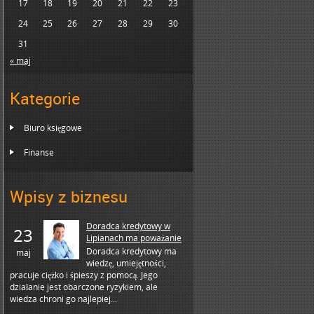
17
18
19
20
21
22
23
24
25
26
27
28
29
30
31
« maj
Kategorie
Biuro księgowe
Finanse
Wpisy z biznesu
Doradca kredytowy w
23
Lipianach ma poważanie
Doradca kredytowy ma
maj
wiedzę, umiejętności,
pracuje ciężko i śpieszy z pomocą. Jego
działanie jest obarczone ryzykiem, ale
wiedza chroni go najlepiej...