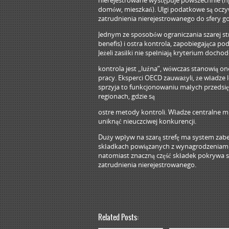
nierejestrowane występuje powszechnie (n
domów, mieszkań). Ulgi podatkowe są oczywi
zatrudnienia nierejestrowanego do sfery g
Jednym ze sposobów ograniczania szarej s
benefis) i ostra kontrola, zapobiegająca p
Jeżeli zasiłki nie spełniają kryterium do
kontrola jest „luźna”, wówczas stanowią o
pracy. Eksperci OECD zauważyli, że władze 
sprzyja to funkcjonowaniu małych przedsi
regionach, gdzie są
ostre metody kontroli. Władze centralne 
uniknąć nieuczciwej konkurencji.
Duży wpływ na szarą strefę ma system zabez
składkach powiązanych z wynagrodzeniami, 
natomiast znaczną część składek pokrywa s
zatrudnienia nierejestrowanego.
Related Posts: