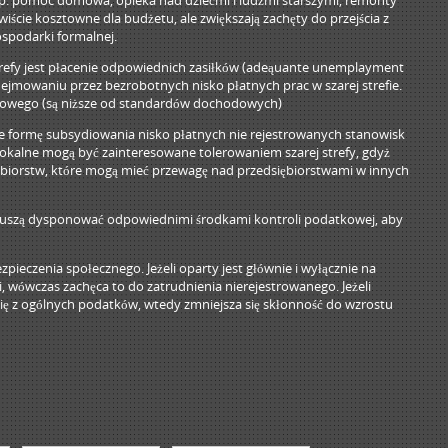
p. pomoc domowa, opieka nad dziećmi i ludźmi starszymi, remonty
ście kosztowne dla budżetu, ale zwiększają zachęty do przejścia z
ospodarki formalnej.
trefy jest płacenie odpowiednich zasiłków (adeąuante unemplayment
odejmowaniu przez bezrobotnych nisko płatnych prac w szarej strefie.
chodowego (są niższe od standardów dochodowych)
ne formę subsydiowania nisko płatnych nie rejestrowanych stanowisk
lokalne mogą być zainteresowane tolerowaniem szarej strefy, gdyż
ębiorstw, które mogą mieć przewagę nad przedsiębiorstwami w innych
muszą dysponować odpowiednimi środkami kontroli podatkowej, aby
pieczenia społecznego. Jeżeli oparty jest głównie i wyłącznie na
wówczas zachęca to do zatrudnienia nierejestrowanego. Jeżeli
ię z ogólnych podatków, wtedy zmniejsza się skłonność do wzrostu