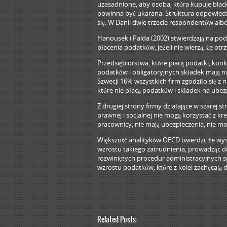
uzasadnione, aby osoba, która kupuje blac
powinna być ukarana. Struktura odpowiedzi
się. W Danii dwie trzecie respondentów albo
Hanousek i Palda (2002) stwierdzają na pod
płacenia podatków, jeżeli nie wierzą, że ot
Przedsiębiorstwa, które piacą podatki, konku
podatków i obligatoryjnych składek mają n
Szwecji 16% wszystkich firm zgodziło się 
które nie płacą podatków i składek na ube
Z drugiej strony firmy działające w szarej st
prawnej i socjalnej nie mogą korzystać z kre
pracownicy, nie mają ubezpieczenia, nie mo
Większość analityków OECD twierdzi, że w
wzrostu takiego zatrudnienia, prowadząc do
rozwiniętych procedur administracyjnych sp
wzrostu podatków, które z kolei zachęcają d
Related Posts: