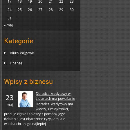
17
18
19
20
21
22
23
24
25
26
27
28
29
30
31
« maj
Kategorie
Biuro księgowe
Finanse
Wpisy z biznesu
Doradca kredytowy w
23
Lipianach ma poważanie
Doradca kredytowy ma
maj
wiedzę, umiejętności,
pracuje ciężko i śpieszy z pomocą. Jego
działanie jest obarczone ryzykiem, ale
wiedza chroni go najlepiej...