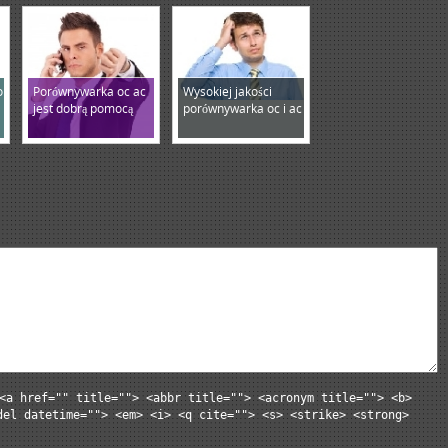
o
Porównywarka oc ac
Wysokiej jakości
jest dobrą pomocą
porównywarka oc i ac
<a href="" title=""> <abbr title=""> <acronym title=""> <b>
del datetime=""> <em> <i> <q cite=""> <s> <strike> <strong>