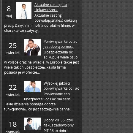
Aktualne castingi to
8
ciekawa rzecz
Aktualne castingi
maj
pozwalają znaleźć ciekawą
pracę. Dzięki nim można dorobić w filmie, w
charakterze statysty...
Porównywarka oc ac
25
jest dobrą pomocą
Ubezpieczenia oc i
kwiecień
ac kupuje wiele osób
w Polsce oraz na świecie, w Europie także jest
wiele takich ubezpieczeń, każda firma
posiada je w ofercie...
Wysokiej jakości
22
porównywarka oc i ac
Porównanie cen
kwiecień
ubezpieczeń oc i ac ma sens.
Takie działanie pomaga dobrze
funkcjonować, co jest szczególnie cenne...
Dobry PIT 36, czyli
18
fiskus zadowolony
PIT 36 to dobre
kwiecień