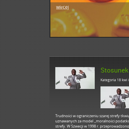
więcej
1
2
3
4
5
Stosunek 
Kategoria 18 kwi
Trudności w ograniczeniu szarej strefy tkw
uznawanych za model „moralności podatkowej
strefy. W Szwecji w 1998 r. przeprowadzono 