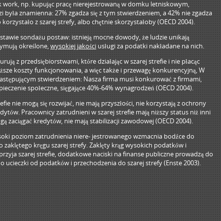
k work, np. kupując pracę nierejestrowaną w domku letniskowym,
 była znamienna: 27% zgadza się z tym stwierdzeniem, a 42% nie zgadza
 korzystało z szarej strefy, albo chętnie skorzystałoby (OECD 2004).
stawie sondażu postaw: istnieją mocne dowody, że ludzie unikają
rzymują określone,
wysokiej jakości
usługi za podatki nakładane na nich.
rują z przedsiębiorstwami, które działając w szarej strefie i nie płacąc
iższe koszty funkcjonowania, a więc także i przewagę konkurencyjną, W
z następującym stwierdzeniem: Nasza firma musi konkurować z firmami,
zpieczenie społeczne, sięgające 40%-64% wynagrodzeń (OECD 2004).
refie nie mogą się rozwijać, nie mają przyszłości, nie korzystają z ochrony
dytów. Pracownicy zatrudnieni w szarej strefie mają niższy status niż inni
gą zaciągać kredytów, nie mają stabilizacji zawodowej (OECD 2004).
ysoki poziom zatrudnienia niere- jestrowanego wzmacnia bodźce do
 zaklętego kręgu szarej strefy. Zaklęty krąg wysokich podatków i
rzyja szarej strefie, dodatkowe naciski na finanse publiczne prowadzą do
o ucieczki od podatków i przechodzenia do szarej strefy (Enste 2003).