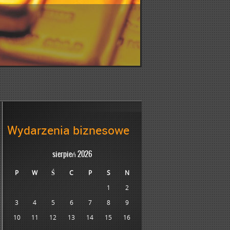
Wydarzenia biznesowe
sierpień 2026
P
W
Ś
C
P
S
N
1
2
3
4
5
6
7
8
9
10
11
12
13
14
15
16