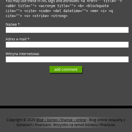
You may use these HTML tags and attributes:
<a href="" title="">
<abbr title=""> <acronym title=""> <b> <blockquote
cite=""> <cite> <code> <del datetime=""> <em> <i> <q
cite=""> <s> <strike> <strong>
Nazwa
*
Adres e-mail
*
Witryna internetowa
Copyright © 2026
Blog – biznes i finanse – online
- Blog online związany z
biznesem i finansami. Wszystko na temat biznesu i finansów.