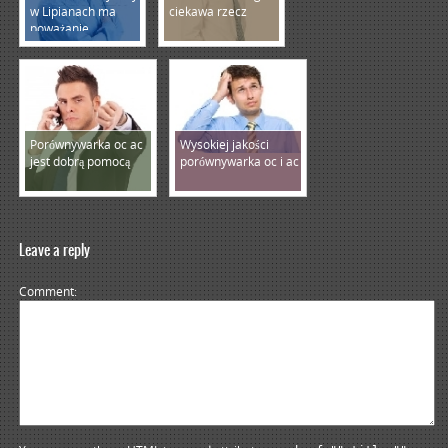
w Lipianach ma
ciekawa rzecz
poważanie
Porównywarka oc ac
Wysokiej jakości
jest dobrą pomocą
porównywarka oc i ac
Leave a reply
Comment