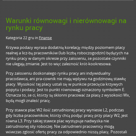
Warunki równowagi i nierównowagi na
rynku pracy
Kategoria 22 gru
in
Finanse
Krzywa podaży wyraża dodatnią korelację między poziomem płacy
realnej a licz-bą pracowników (lub liczbą roboczogodzin) będących na
rynku pracy w danym okresie przy założeniu, że pozostałe czynniki
nie ulegają zmianie. Jest to więc zależność krót-kookresowa.
Przy założeniu doskonałego rynku pracy ani indywidualny
pracodawca, ani pra-cownik nie mają wpływu na godzinową stawkę
płacy. Wysokość tej płacy ustali się w punkcie przecięcia krzywych
popytu i podaży. Jest to punkt równowagi oznaczony symbolem E.
Oznacza to, że ci, którzy są skłonni pracować za płacę z wysokości Wx,
będą mogli znaleźć pracę.
Przy stawce płac W2 ilość zatrudnionej pracy wyniesie L2, podczas
gdy liczba pracowników, którzy chcą podjąć pracę przy płacy W2, jest
równa L3. Przy takiej stawce płac występuje nadwyżka nie
zatrudnionej siły roboczej. Nie zatrudnieni pracownicy mogą
wówczas zgłosić ofertę pracy za odpowiednio niższą płacę. Pozostali