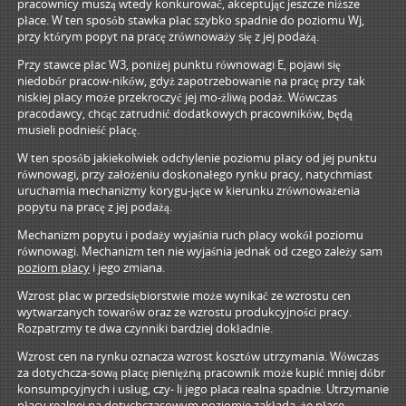
pracownicy muszą wtedy konkurować, akceptując jeszcze niższe
płace. W ten sposób stawka płac szybko spadnie do poziomu Wj,
przy którym popyt na pracę zrównoważy się z jej podażą.
Przy stawce płac W3, poniżej punktu równowagi E, pojawi się
niedobór pracow-ników, gdyż zapotrzebowanie na pracę przy tak
niskiej płacy może przekroczyć jej mo-żliwą podaż. Wówczas
pracodawcy, chcąc zatrudnić dodatkowych pracowników, będą
musieli podnieść płacę.
W ten sposób jakiekolwiek odchylenie poziomu płacy od jej punktu
równowagi, przy założeniu doskonałego rynku pracy, natychmiast
uruchamia mechanizmy korygu-jące w kierunku zrównoważenia
popytu na pracę z jej podażą.
Mechanizm popytu i podaży wyjaśnia ruch płacy wokół poziomu
równowagi. Mechanizm ten nie wyjaśnia jednak od czego zależy sam
poziom płacy
i jego zmiana.
Wzrost płac w przedsiębiorstwie może wynikać ze wzrostu cen
wytwarzanych towarów oraz ze wzrostu produkcyjności pracy.
Rozpatrzmy te dwa czynniki bardziej dokładnie.
Wzrost cen na rynku oznacza wzrost kosztów utrzymania. Wówczas
za dotychcza-sową płacę pieniężną pracownik może kupić mniej dóbr
konsumpcyjnych i usług, czy- li jego płaca realna spadnie. Utrzymanie
płacy realnej na dotychczasowym poziomie zakłada, że płace