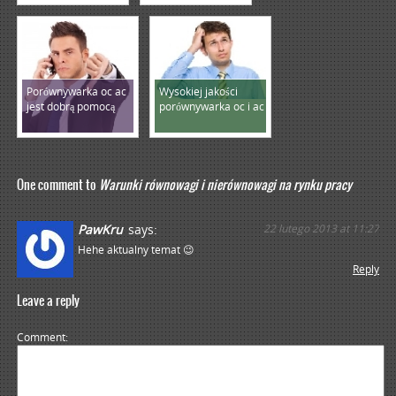
Porównywarka oc ac
Wysokiej jakości
jest dobrą pomocą
porównywarka oc i ac
One comment to
Warunki równowagi i nierównowagi na rynku pracy
PawKru
says:
22 lutego 2013 at 11:27
Hehe aktualny temat 😉
Reply
Leave a reply
Comment