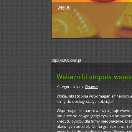
więcej
1
2
3
4
5
https://i360.com.pl
Wskaźniki stopnia wsp
Kategoria 4 lut
in
Finanse
Wskaźniki stopnia wspomagania finansowego
firmy do obsługi stałych obciążeń.
Wspomaganie finansowe występuje wówczas,
mniejsze od osiągniętego zysku z pożyczon
kredytu byłoby dla firmy nieopłacalne. Dlat
płaconych odsetek. Dolna graniczna warto
może być odpowiednio wyższa. Wysoki zys