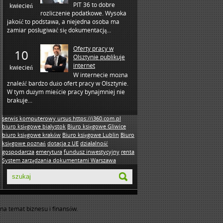
PIT 36 to dobre
kwiecień
rozliczenie podatkowe. Wysoka
jakość to podstawa, a niejedna osoba ma
zamiar posługiwać się dokumentacją...
Oferty pracy w
10
Olsztynie publikuje
internet
kwiecień
W internecie można
znaleźć bardzo dużo ofert pracy w Olsztynie.
W tym dużym mieście pracy bynajmniej nie
brakuje...
serwis komputerowy ursus https://i360.com.pl
biuro księgowe białystok
Biuro księgowe Gliwice
biuro księgowe kraków
Biuro księgowe Lublin
Biuro
księgowe poznań
dotacja z UE
działalność
gospodarcza
emerytura
fundusz inwestycyjny
renta
System zarządzania dokumentami Warszawa
na temat biznesu i finansów.