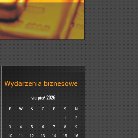
Wydarzenia biznesowe
sierpień 2026
P
W
Ś
C
P
S
N
1
2
3
4
5
6
7
8
9
10
11
12
13
14
15
16