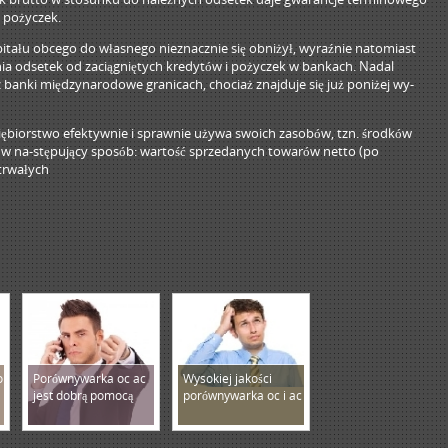
i pożyczek.
tału obcego do własnego nieznacznie się obniżył, wyraźnie natomiast
nia odsetek od zaciągniętych kredytów i pożyczek w bankach. Nadal
banki międzynarodowe granicach, chociaż znajduje się już poniżej wy-
siębiorstwo efektywnie i sprawnie używa swoich zasobów, tzn. środków
 w na-stępujący sposób: wartość sprzedanych towarów netto (po
trwałych
o
Porównywarka oc ac
Wysokiej jakości
jest dobrą pomocą
porównywarka oc i ac