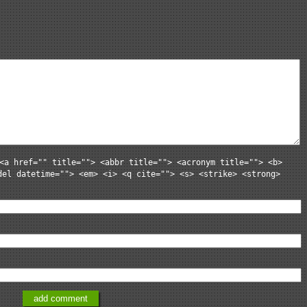
<a href="" title=""> <abbr title=""> <acronym title=""> <b>
del datetime=""> <em> <i> <q cite=""> <s> <strike> <strong>