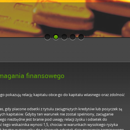
omagania finansowego
 pokazują relację kapitału obce-go do kapitału własnego oraz zdolność
 gdy płacone odsetki z tytułu zaciągniętych kredytów lub pożyczek są
ych kapitałów. Gdyby ten warunek nie został spełniony, zaciąganie
ego niezbędne jest branie pod uwagę relacji zysku i odsetek do
ść tego wskaźnika wynosi 1,5, chociaż w warunkach wysokiego ryzyka
k brutto w stosunku do należnych odsetek daje gwarancje terminowego