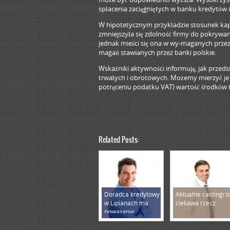
spłacenia zaciągniętych w banku kredytów 
W hipotetycznym przykładzie stosunek kapi
zmniejszyła się zdolność firmy do pokrywa
jednak mieści się ona w wy-maganych przez 
magań stawianych przez banki polskie.
Wskaźniki aktywności informują, jak przed
trwałych i obrotowych. Możemy mierzyć je
potrąceniu podatku VAT) wartość środków 
Related Posts:
Doradca kredytowy
Aktualne castingi t
w Lipianach ma
ciekawa rzecz
poważanie