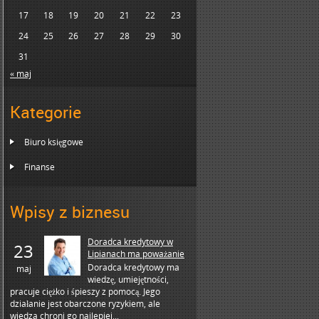
17
18
19
20
21
22
23
24
25
26
27
28
29
30
31
« maj
Kategorie
Biuro księgowe
Finanse
Wpisy z biznesu
Doradca kredytowy w
23
Lipianach ma poważanie
Doradca kredytowy ma
maj
wiedzę, umiejętności,
pracuje ciężko i śpieszy z pomocą. Jego
działanie jest obarczone ryzykiem, ale
wiedza chroni go najlepiej...