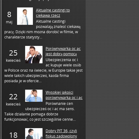
Aktualne castingi to
8
ciekawa rzecz
Aktualne castingi
maj
pozwalają znaleźć ciekawą
pracę. Dzięki nim można dorobić w filmie, w
charakterze statysty...
Porównywarka oc ac
25
jest dobrą pomocą
Ubezpieczenia oc i
kwiecień
ac kupuje wiele osób
w Polsce oraz na świecie, w Europie także jest
wiele takich ubezpieczeń, każda firma
posiada je w ofercie...
Wysokiej jakości
22
porównywarka oc i ac
Porównanie cen
kwiecień
ubezpieczeń oc i ac ma sens.
Takie działanie pomaga dobrze
funkcjonować, co jest szczególnie cenne...
Dobry PIT 36, czyli
18
fiskus zadowolony