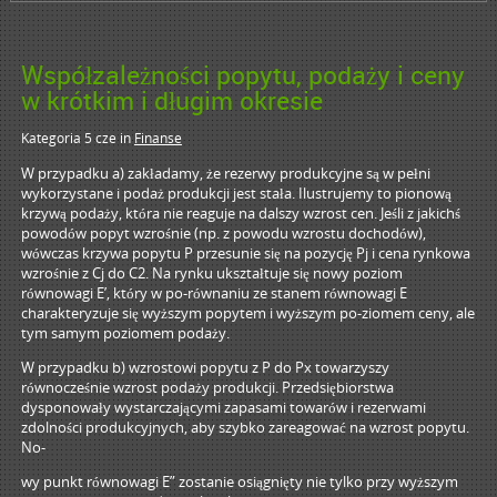
Współzależności popytu, podaży i ceny
w krótkim i długim okresie
Kategoria 5 cze
in
Finanse
W przypadku a) zakładamy, że rezerwy produkcyjne są w pełni
wykorzystane i podaż produkcji jest stała. Ilustrujemy to pionową
krzywą podaży, która nie reaguje na dalszy wzrost cen. Jeśli z jakichś
powodów popyt wzrośnie (np. z powodu wzrostu dochodów),
wówczas krzywa popytu P przesunie się na pozycję Pj i cena rynkowa
wzrośnie z Cj do C2. Na rynku ukształtuje się nowy poziom
równowagi E’, który w po-równaniu ze stanem równowagi E
charakteryzuje się wyższym popytem i wyższym po-ziomem ceny, ale
tym samym poziomem podaży.
W przypadku b) wzrostowi popytu z P do Px towarzyszy
równocześnie wzrost podaży produkcji. Przedsiębiorstwa
dysponowały wystarczającymi zapasami towarów i rezerwami
zdolności produkcyjnych, aby szybko zareagować na wzrost popytu.
No-
wy punkt równowagi E” zostanie osiągnięty nie tylko przy wyższym