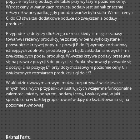
popycie i wyższej podaży, ale także przy wyższym poziomie ceny.
Wzrost ceny w warunkach rosnącej podaży jest jednak znacznie
niższy niż w przypadku, gdy podaż towarów była stała. Wzrost ceny z
Cl do C3 stwarzał dodatkowe bodźce do zwiększenia podaży
produkcji.
Przypadek c) dotyczy dłuższego okresu, kiedy istniejące zapasy
towarów i rezerwy produkcyjne zostały w pełni wykorzystane i
przesunięcie krzywej popytu z pozycji P do Pj wymaga rozbudowy
istniejących zdolności produkcyjnych bądź zakładania nowych firm
zwiększających podaż produkcji. Wówczas krzywa podaży przesuwa
się na prawo z pozycji S do pozycji Sj. Punkt równowagi przesunie się
z pozycji E na pozycję E'” przy dotychczasowym poziomie ceny Cl i
zwiększonych rozmiarach produkcji z ql do ć/3.
W układzie dwuwymiarowym można rozpatrywać wiele jeszcze
innych możliwych przypadków ilustrujących wzajemne funkcjonalne
zależności między popytem, podażą i ceną, i wykazywać, w jaki
sposób cena w każdej grapie towarów dąży do kształtowania się na
poziomie równowagi.
Related Posts: