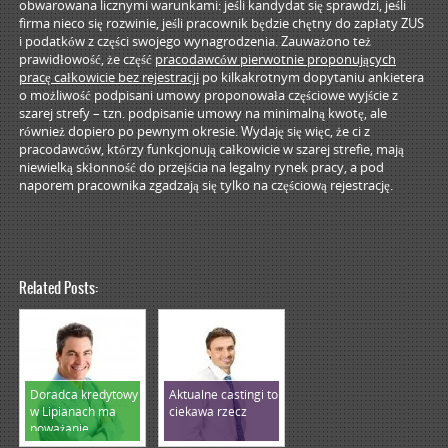
obwarowana licznymi warunkami: jeśli kandydat się sprawdzi, jeśli
firma nieco się rozwinie, jeśli pracownik będzie chętny do zapłaty ZUS
i podatków z części swojego wynagrodzenia. Zauważono też
prawidłowość, że część
pracodawców pierwotnie proponujących
pracę całkowicie bez rejestracji
po kilkakrotnym dopytaniu ankietera
o możliwość podpisani umowy proponowała częściowe wyjście z
szarej strefy – tzn. podpisanie umowy na minimalną kwotę, ale
również dopiero po pewnym okresie. Wydaję się więc, że ci z
pracodawców, którzy funkcjonują całkowicie w szarej strefie, mają
niewielką skłonność do przejścia na legalny rynek pracy, a pod
naporem pracownika zgadzają się tylko na częściową rejestrację.
Related Posts:
Doradca kredytowy
Aktualne castingi to
w Lipianach ma
ciekawa rzecz
poważanie