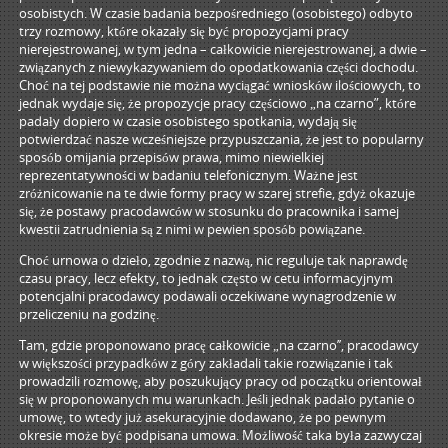
osobistych. W czasie badania bezpośredniego (osobistego) odbyto
trzy rozmowy, które okazały się być propozycjami pracy
nierejestrowanej, w tym jedna – całkowicie nierejestrowanej, a dwie –
związanych z niewykazywaniem do opodatkowania części dochodu.
Choć na tej podstawie nie można wyciągać wniosków ilościowych, to
jednak wydaje się, że propozycje pracy częściowo „na czarno”, które
padały dopiero w czasie osobistego spotkania, wydają się
potwierdzać nasze wcześniejsze przypuszczania, że jest to popularny
sposób omijania przepisów prawa, mimo niewielkiej
reprezentatywności w badaniu telefonicznym. Ważne jest
zróżnicowanie na te dwie formy pracy w szarej strefie, gdyż okazuje
się, że postawy pracodawców w stosunku do pracownika i samej
kwestii zatrudnienia są z nimi w pewien sposób powiązane.
Choć urnowa o dzieło, zgodnie z nazwą, nic reguluje tak naprawdę
czasu pracy, lecz efekty, to jednak często w cetu informacyjnym
potencjalni pracodawcy podawali oczekiwane wynagrodzenie w
przeliczeniu na godzinę.
Tam, gdzie proponowano pracę całkowicie „na czarno’’, pracodawcy
w większości przypadków z góry zakładali takie rozwiązanie i tak
prowadzili rozmowę, aby poszukujący pracy od początku orientował
się w proponowanych mu warunkach. Jeśli jednak padało pytanie o
umowę, to wtedy już asekuracyjnie dodawano, że po pewnym
okresie może być podpisana umowa. Możliwość taka była zazwyczaj