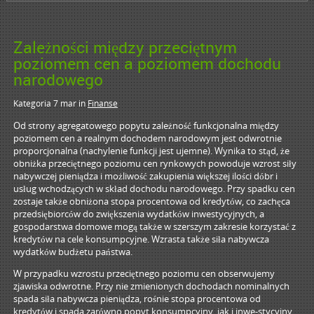
Zależności między przeciętnym
poziomem cen a poziomem dochodu
narodowego
Kategoria 7 mar
in
Finanse
Od strony agregatowego popytu zależność funkcjonalna między
poziomem cen a realnym dochodem narodowym jest odwrotnie
proporcjonalna (nachylenie funkcji jest ujemne). Wynika to stąd, że
obniżka przeciętnego poziomu cen rynkowych powoduje wzrost siły
nabywczej pieniądza i możliwość zakupienia większej ilości dóbr i
usług wchodzących w skład dochodu narodowego. Przy spadku cen
zostaje także obniżona stopa procentowa od kredytów, co zachęca
przedsiębiorców do zwiększenia wydatków inwestycyjnych, a
gospodarstwa domowe mogą także w szerszym zakresie korzystać z
kredytów na cele konsumpcyjne. Wzrasta także siła nabywcza
wydatków budżetu państwa.
W przypadku wzrostu przeciętnego poziomu cen obserwujemy
zjawiska odwrotne. Przy nie zmienionych dochodach nominalnych
spada siła nabywcza pieniądza, rośnie stopa procentowa od
kredytów i spada zarówno popyt konsumpcyjny, jak i inwe-stycyjny.