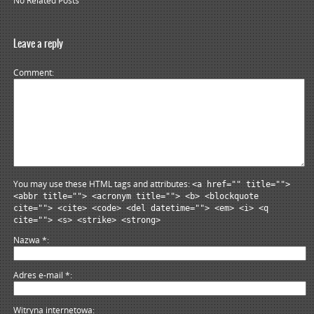
No Related Posts
Leave a reply
Comment
You may use these HTML tags and attributes:
<a href="" title="">
<abbr title=""> <acronym title=""> <b> <blockquote
cite=""> <cite> <code> <del datetime=""> <em> <i> <q
cite=""> <s> <strike> <strong>
Nazwa
*
Adres e-mail
*
Witryna internetowa