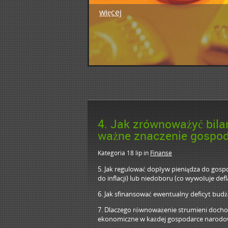
więcej
1
2
3
4
5
4. Jak zrównoważyć bilan
ważne znaczenie gospo
Kategoria 18 lip
in
Finanse
5. Jak regulować dopływ pieniądza do gosp
do inflacji) lub niedoboru (co wywołuje defla
6. Jak sfinansować ewentualny deficyt budż
7. Dlaczego równoważenie strumieni dochod
ekonomiczne w każdej gospodarce narodo