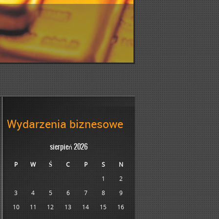
Wydarzenia biznesowe
sierpień 2026
P
W
Ś
C
P
S
N
1
2
3
4
5
6
7
8
9
10
11
12
13
14
15
16