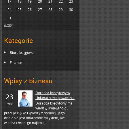
17
18
19
20
21
22
23
24
25
26
27
28
29
30
31
« maj
Kategorie
Biuro księgowe
Finanse
Wpisy z biznesu
Doradca kredytowy w
23
Lipianach ma poważanie
Doradca kredytowy ma
maj
wiedzę, umiejętności,
pracuje ciężko i śpieszy z pomocą. Jego
działanie jest obarczone ryzykiem, ale
wiedza chroni go najlepiej...