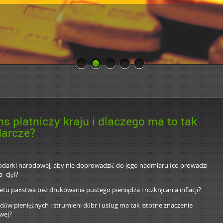
s płatniczy kraju i dlaczego ma to tak
darcze?
odarki narodowej, aby nie doprowadzić do jego nadmiaru (co prowadzi
- cję)?
etu państwa bez drukowania pustego pieniądza i rozkręcania inflacji?
ów pieniężnych i strumieni dóbr i usług ma tak istotne znaczenie
wej?