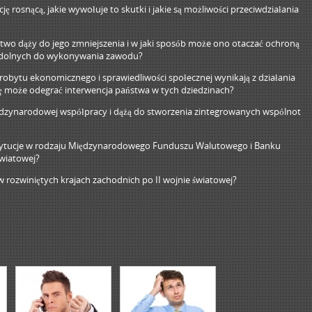
 rosnącą, jakie wywołuje to skutki i jakie są możliwości przeciwdziałania
ństwo dąży do jego zmniejszenia i w jaki sposób może ono otaczać ochroną
iezdolnych do wykonywania zawodu?
brobytu ekonomicznego i sprawiedliwości społecznej wynikają z działania
olę może odegrać interwencja państwa w tych dziedzinach?
iędzynarodowej współpracy i dążą do stworzenia zintegrowanych wspólnot
nstytucje w rodzaju Międzynarodowego Funduszu Walutowego i Banku
wiatowej?
 rozwiniętych krajach zachodnich po II wojnie światowej?