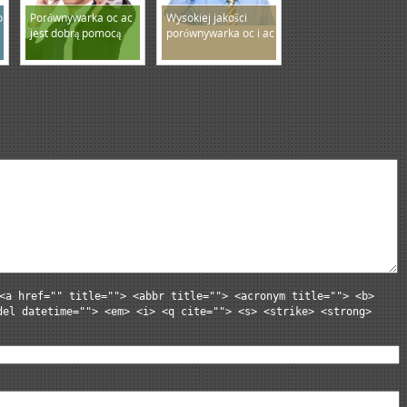
o
Porównywarka oc ac
Wysokiej jakości
jest dobrą pomocą
porównywarka oc i ac
<a href="" title=""> <abbr title=""> <acronym title=""> <b>
del datetime=""> <em> <i> <q cite=""> <s> <strike> <strong>