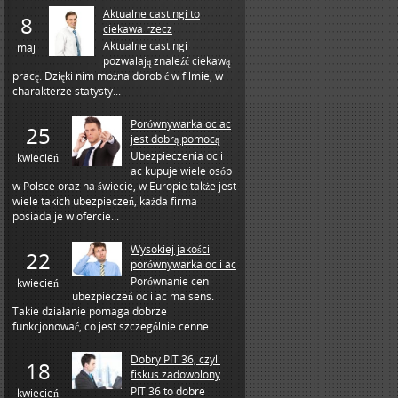
Aktualne castingi to
8
ciekawa rzecz
Aktualne castingi
maj
pozwalają znaleźć ciekawą
pracę. Dzięki nim można dorobić w filmie, w
charakterze statysty...
Porównywarka oc ac
25
jest dobrą pomocą
Ubezpieczenia oc i
kwiecień
ac kupuje wiele osób
w Polsce oraz na świecie, w Europie także jest
wiele takich ubezpieczeń, każda firma
posiada je w ofercie...
Wysokiej jakości
22
porównywarka oc i ac
Porównanie cen
kwiecień
ubezpieczeń oc i ac ma sens.
Takie działanie pomaga dobrze
funkcjonować, co jest szczególnie cenne...
Dobry PIT 36, czyli
18
fiskus zadowolony
PIT 36 to dobre
kwiecień