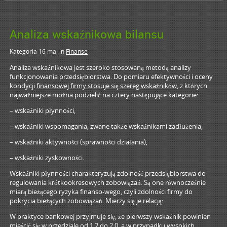
Analiza wskaźnikowa bilansu
Kategoria 16 maj
in
Finanse
Analiza wskaźnikowa jest szeroko stosowaną metodą analizy
funkcjonowania przedsiębiorstwa. Do pomiaru efektywności i oceny
kondycji
finansowej firmy stosuje się szereg wskaźników
, z których
najważniejsze można podzielić na cztery następujące kategorie:
– wskaźniki płynności,
– wskaźniki wspomagania, zwane także wskaźnikami zadłużenia,
– wskaźniki aktywności (sprawności działania),
– wskaźniki zyskowności.
Wskaźniki płynności charakteryzują zdolność przedsiębiorstwa do
regulowania krótkookresowych zobowiązań. Są one równocześnie
miarą bieżącego ryzyka finanso-wego, czyli zdolności firmy do
pokrycia bieżących zobowiązań. Mierzy się je relacją:
W praktyce bankowej przyjmuje się, że pierwszy wskaźnik powinien
mieścić się w przedziale od 1,2 do 2,0, a w przypadku wysokich