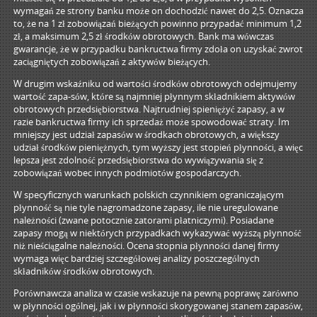
wymagań ze strony banku może on dochodzić nawet do 2,5. Oznacza
to, że na 1 zł zobowiązań bieżących powinno przypadać minimum 1,2
zł, a maksimum 2,5 zł środków obrotowych. Bank ma wówczas
gwarancje, że w przypadku bankructwa firmy zdoła on uzyskać zwrot
zaciągniętych zobowiązań z aktywów bieżących.
W drugim wskaźniku od wartości środków obrotowych odejmujemy
wartość zapa-sów, które są najmniej płynnym składnikiem aktywów
obrotowych przedsiębiorstwa. Najtrudniej spieniężyć zapasy, a w
razie bankructwa firmy ich sprzedaż może spowodować straty. Im
mniejszy jest udział zapasów w środkach obrotowych, a większy
udział środków pieniężnych, tym wyższy jest stopień płynności, a więc
lepsza jest zdolność przedsiębiorstwa do wywiązywania się z
zobowiązań wobec innych podmiotów gospodarczych.
W specyficznych warunkach polskich czynnikiem ograniczającym
płynność są nie tyle nagromadzone zapasy, ile nie uregulowane
należności (zwane potocznie zatorami płatniczymi). Posiadane
zapasy mogą w niektórych przypadkach wykazywać wyższą płynność
niż nieściągalne należności. Ocena stopnia płynności danej firmy
wymaga więc bardziej szczegółowej analizy poszczególnych
składników środków obrotowych.
Porównawcza analiza w czasie wskazuje na pewną poprawę zarówno
w płynności ogólnej, jak i w płynności skorygowanej stanem zapasów,