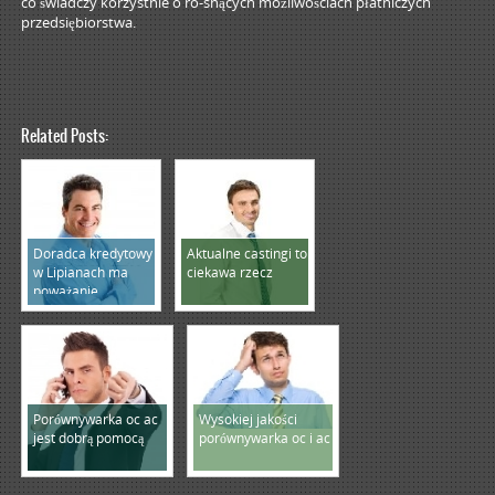
co świadczy korzystnie o ro-snących możliwościach płatniczych
przedsiębiorstwa.
Related Posts:
Doradca kredytowy
Aktualne castingi to
w Lipianach ma
ciekawa rzecz
poważanie
Porównywarka oc ac
Wysokiej jakości
jest dobrą pomocą
porównywarka oc i ac