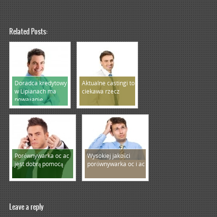
Related Posts:
Doradca kredytowy
Aktualne castingi to
w Lipianach ma
ciekawa rzecz
poważanie
Porównywarka oc ac
Wysokiej jakości
jest dobrą pomocą
porównywarka oc i ac
Leave a reply