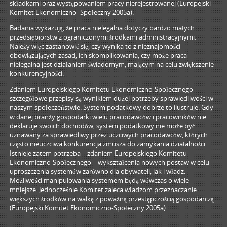
składkami oraz występowaniem pracy nierejestrowanej (Europejski
Komitet Ekonomiczno- Społeczny 2005a).
Badania wykazują, że praca nielegalna dotyczy bardzo małych
przedsiębiorstw z ograniczonymi środkami administracyjnymi.
Należy więc zastanowić się, czy wynika to z nieznajomości
obowiązujących zasad, ich skomplikowania, czy może praca
nielegalna jest działaniem świadomym, mającym na celu zwiększenie
konkurencyjności.
Zdaniem Europejskiego Komitetu Ekonomiczno-Społecznego
szczegółowe przepisy są wynikiem dużej potrzeby sprawiedliwości w
naszym społeczeństwie. System podatkowy dobrze to ilustruje. Gdy
w danej branży gospodarki wielu pracodawców i pracowników nie
deklaruje swoich dochodów, system podatkowy nie może być
uznawany za sprawiedliwy przez uczciwych pracodawców, których
często
nieuczciwa konkurencja
zmusza do zamykania działalności.
Istnieje zatem potrzeba – zdaniem Europejskiego Komitetu
Ekonomiczno-Społecznego – wykształcenia nowych postaw w celu
uproszczenia systemów zarówno dla obywateli, jak i władz.
Możliwości manipulowania systemem będą wówczas o wiele
mniejsze. Jednocześnie Komitet zaleca władzom przeznaczanie
większych środków na walkę z poważną przestępczością gospodarczą
(Europejski Komitet Ekonomiczno-Społeczny 2005a).