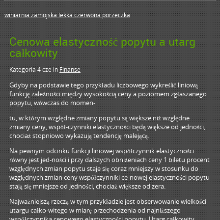
winiarnia zamojska lekka czerwona porzeczka
Cenowa elastyczność popytu a utarg
całkowity
Kategoria 4 cze
in
Finanse
Gdyby na podstawie tego przykładu liczbowego wykreślić liniową
funkcję zależności między wysokością ceny a poziomem zgłaszanego
popytu, wówczas do momen-
tu, w którym względne zmiany popytu są większe niż względne
zmiany ceny, współ-czynniki elastyczności będą większe od jedności,
chociaż stopniowo wykazują tendencję malejącą.
Na pewnym odcinku funkcji liniowej współczynnik elastyczności
równy jest jed-ności i przy dalszych obniżeniach ceny 1 biletu procent
względnych zmian popytu staje się coraz mniejszy w stosunku do
względnych zmian ceny współczynniki ce-nowej elastyczności popytu
stają się mniejsze od jedności, chociaż większe od zera.
Najważniejszą rzeczą w tym przykładzie jest obserwowanie wielkości
utargu całko-witego w miarę przechodzenia od najniższego
współczynnika cenowego
elastyczności popytu
. Utarg całkowity