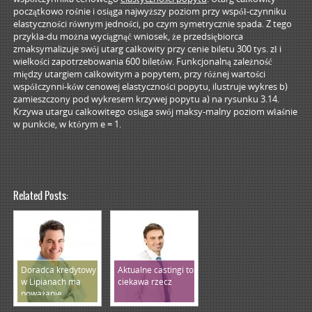
początkowo rośnie i osiąga najwyższy poziom przy współ-czynniku
elastyczności równym jedności, po czym symetrycznie spada. Z tego
przykła-du można wyciągnąć wniosek, że przedsiębiorca
zmaksymalizuje swój utarg całkowity przy cenie biletu 300 tys. zł i
wielkości zapotrzebowania 600 biletów. Funkcjonalną zależność
między utargiem całkowitym a popytem, przy różnej wartości
współczynni-ków cenowej elastyczności popytu, ilustruje wykres b)
zamieszczony pod wykresem krzywej popytu a) na rysunku 3.14.
Krzywa utargu całkowitego osiąga swój maksy-malny poziom właśnie
w punkcie, w którym e = 1.
Related Posts:
Doradca kredytowy
Aktualne castingi to
w Lipianach ma
ciekawa rzecz
poważanie