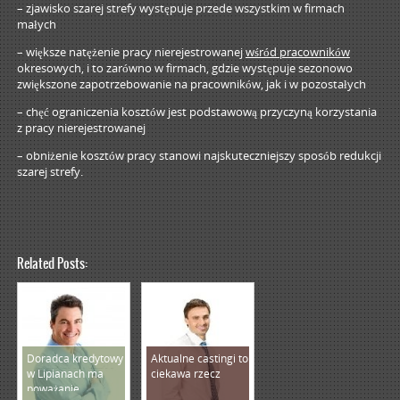
– zjawisko szarej strefy występuje przede wszystkim w firmach
małych
– większe natężenie pracy nierejestrowanej
wśród pracowników
okresowych, i to zarówno w firmach, gdzie występuje sezonowo
zwiększone zapotrzebowanie na pracowników, jak i w pozostałych
– chęć ograniczenia kosztów jest podstawową przyczyną korzystania
z pracy nierejestrowanej
– obniżenie kosztów pracy stanowi najskuteczniejszy sposób redukcji
szarej strefy.
Related Posts:
Doradca kredytowy
Aktualne castingi to
w Lipianach ma
ciekawa rzecz
poważanie