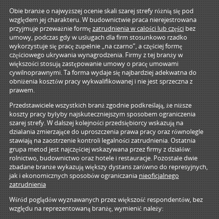
Obie branże o najwyższej ocenie skali szarej strefy różnią się pod
względem jej charakteru. W budownictwie praca nierejestrowana
przyjmuje przeważnie formę
zatrudnienia w całości lub części
bez
umowy, podczas gdy w usługach dla firm stosunkowo rzadko
wykorzystuje się pracę zupełnie „na czarno”, a częściej formę
częściowego ukrywania wynagrodzenia. Firmy z tej branży w
większości stosują zastępowanie umowy o pracę umowami
cywilnoprawnymi. Ta forma wydaje się najbardziej adekwatna do
obniżenia kosztów pracy wykwalifikowanej i nie jest sprzeczna z
prawem.
Przedstawiciele wszystkich branż zgodnie podkreślają, że niższe
koszty pracy byłyby najskuteczniejszym sposobem ograniczenia
szarej strefy. W dalszej kolejności przedsiębiorcy wskazują na
działania zmierzające do uproszczenia prawa pracy oraz równolegle
stawiają na zaostrzenie kontroli legalności zatrudnienia. Ostatnia
grupa metod jest najczęściej wskazywana przez firmy z działów:
rolnictwo, budownictwo oraz hotele i restauracje. Pozostałe dwie
zbadane branże wykazują większy dystans zarówno do represyjnych,
jak i ekonomicznych sposobów ograniczania
nieoficjalnego
zatrudnienia
Wśród poglądów wyznawanych przez większość respondentów, bez
względu na reprezentowaną branżę, wymienić należy: