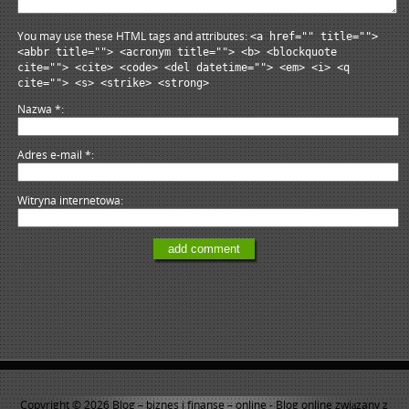
You may use these HTML tags and attributes:
<a href="" title="">
<abbr title=""> <acronym title=""> <b> <blockquote
cite=""> <cite> <code> <del datetime=""> <em> <i> <q
cite=""> <s> <strike> <strong>
Nazwa
*
Adres e-mail
*
Witryna internetowa
Copyright © 2026
Blog – biznes i finanse – online
- Blog online związany z