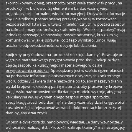
skomplikowany obieg, przechodzą przez wiele stanowisk pracy „na
produkcji” i w biurowcu. Są elementem bardzo ważnej więzi
organizacyjnej – formalnej więzi informacyjnej. Oczywiście informacje
krążą nie tylko w postaci pisanej przekazywane są w rozmowach
bezpośrednich („twarzą w twarz”) i telefonicznych, w postaci zapisów
na taśmach magnetofonów, dyktafonów itp. Wszelkie „papiery” mają
jednak tę przewagę, że pozwalają zawsze odtworzyć, kto z kim się
komunikował, w jakiej sprawie i co z tego wynikało, umożliwiają
ustalenie odpowiedzialności za decyzje lub działania.
Spójrzmy przykładowo na „protokół rozkroju tkaniny”. Powstaje on
w grupie materiałowego przygotowania produkcji – sekcji, będącej
częścią zespołu kalkulacyjnego i materiałowego w
dziale
przygotowania produkcji
. Sporządzany jest w sześciu egzemplarzach
na podstawie informacji planistycznych dotyczących konkretnego
wzoru odzieży. Zawiera dane niezbędne po to, aby magazyn tkanin
wydał krojowni określoną partię materiału, aby pracownicy krojowni
mogli wykonać odpowiednie dla danego modelu wykroje, aby grupa
kalkulacyjna wyżej wymienionego zespołu mogła sporządzić
specyfikację „rozchodu tkaniny” na dany wzór, aby dział księgowości
kosztów mógł zarejestrować w swoich dokumentach koszt zużytej
tkaniny, aby dział zbytu
(w pionie dyrektora ds. handlowych) wiedział, że dany wzór odzieży
wchodzi do realizacji itd. „Protokół rozkroju tkaniny” ma następujący