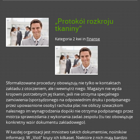
„Protokół rozkroju
tkaniny”
Kategoria 2 kwi
in
Finanse
Sformalizowane procedury obowiązują nie tylko w kontaktach
zakładu z otoczeniem, ale i wewnątrz niego. Magazyn nie wyda
krojowni potrzebnych jej tkanin, jeśli nie otrzyma specjalnego
zamówienia (sporządzonego na odpowiednim druku i podpisanego
przez upoważnione osoby) rachuba plac nie obliczy szwaczkom
należnego im wynagrodzenia dopóki nie otrzyma podpisanego przez
mistrza sprawozdania z wykonania zadań zespołu (tu też obowiązuje
konkretny wzór dokumentu zakładowego).
W każdej organizacji jest mnóstwo takich dokumentów, nośników
informacji. W ,,Violi” krąży ich kilkaset. Niektóre z nich mają bardzo