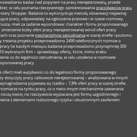
prowadzeniu badań nad popytem na pracę nierejestrowaną, przede
kter, w celu poznania rzeczywistego zainteresowania
pracodawców pracą
ery Shopper. Badanie to wykorzystuje metodę obserwacji niejawnej.
ujące pracy, odpowiadały na ogłoszenia prasowe i w czasie rozmowy,
usza, mieli za zadanie wysondować charakter i formę proponowanego
mierzenie liczby ofert pracy nierejestrowanej wśród ofert pracy
iach oraz poznanie
mechanizmów zatrudniania
w szarej strefie i poziomu
ięcy trwania projektu przeprowadzono 2490 telefonicznych rozmów o
 pracy (w każdym miesiącu badania przeprowadzono przynajmniej 300
10 wybranych firm – sprawdzając oferty, które, mimo braku
zenie co do legalności zatrudnienia, w celu ustalenia w rozmowie
proponowanej pracy.
 ofert) mieli wątpliwości co do legalności formy proponowanego
ty dotyczyły pracy całkowicie nierejestrowanej – analizowana w innych
ynagrodzenia pojawiała się rzadko – 7,8% ofert pracy w szarej strefie.
 rozmiarze na rynku pracy, co o nieco innym mechanizmie zawierania
 niższą kwotę niż rzeczywiście wypłacana jest formą uzgodnionego i
ienia z elementami rozłożonego ryzyka i obustronnym zaufaniem.