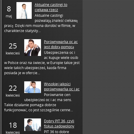
Aktualne castingi to
8
ciekawa rzecz
Aktualne castingi
maj
pozwalają znaleźć ciekawą
pracę. Dzięki nim można dorobić w filmie, w
charakterze statysty...
Porównywarka oc ac
25
jest dobrą pomocą
Ubezpieczenia oc i
kwiecień
ac kupuje wiele osób
w Polsce oraz na świecie, w Europie także jest
wiele takich ubezpieczeń, każda firma
posiada je w ofercie...
Wysokiej jakości
22
porównywarka oc i ac
Porównanie cen
kwiecień
ubezpieczeń oc i ac ma sens.
Takie działanie pomaga dobrze
funkcjonować, co jest szczególnie cenne...
Dobry PIT 36, czyli
18
fiskus zadowolony
PIT 36 to dobre
kwiecień