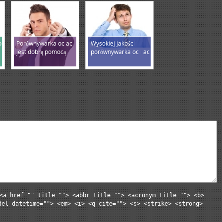
o
Porównywarka oc ac
Wysokiej jakości
jest dobrą pomocą
porównywarka oc i ac
<a href="" title=""> <abbr title=""> <acronym title=""> <b>
del datetime=""> <em> <i> <q cite=""> <s> <strike> <strong>