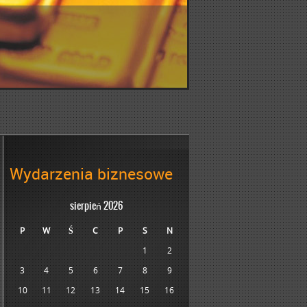
Wydarzenia biznesowe
sierpień 2026
P
W
Ś
C
P
S
N
1
2
3
4
5
6
7
8
9
10
11
12
13
14
15
16