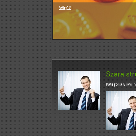
więcej
1
2
3
4
5
Szara str
Kategoria 8 kwi
i