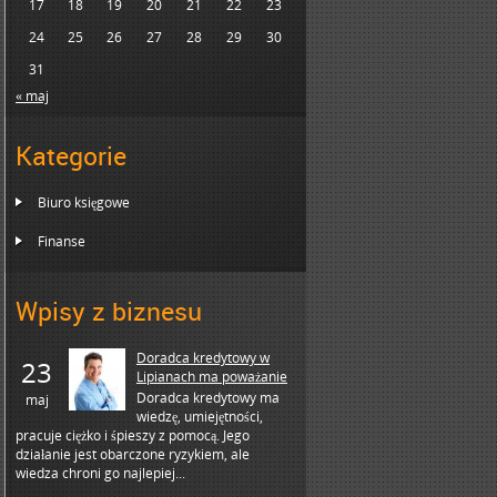
17
18
19
20
21
22
23
24
25
26
27
28
29
30
31
« maj
Kategorie
Biuro księgowe
Finanse
Wpisy z biznesu
Doradca kredytowy w
23
Lipianach ma poważanie
Doradca kredytowy ma
maj
wiedzę, umiejętności,
pracuje ciężko i śpieszy z pomocą. Jego
działanie jest obarczone ryzykiem, ale
wiedza chroni go najlepiej...