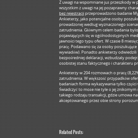
Z uwagi na wspomniane już przeszkody w 
wszystkim z uwagi na jej pozaprawny chara
bez rejestracji
przeprowadzono badanie Myst
Ankieterzy, jako potencjalne osoby poszuk
prowadzonej według wyznaczonego scenari
zatrudnienia. Głównym celem badania było z
pojawiających się w ogólnodostępnych med
jawności tego typu ofert. W czasie 8 mies
pracę. Podawano się za osoby poszukujące
wywiadów). Ponadto ankieterzy odwiedzili 
bezpośredniej deklaracji, wzbudzały podejr
osobistej stanu faktycznego i charakteru 
Ankieterzy w 204 rozmowach o pracę (8,22%
zatrudnienia. W większość przypadków ofer
badaniach forma wykazywania tylko części w
Świadczyć to może nie tyle o jej znikomym
takiego rodzaju transakcji, gdzie umowa na
akceptowanego przez obie strony porozum
Related Posts: