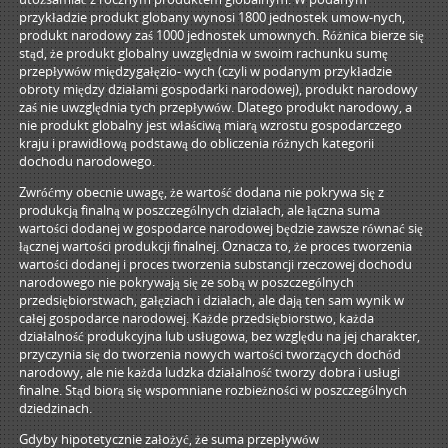
przykładzie produkt globany wynosi 1800 jednostek umow-nych,
produkt narodowy zaś 1000 jednostek umownych. Różnica bierze się
stąd, że produkt globalny uwzględnia w swoim rachunku sumę
przepływów międzygałęzio- wych (czyli w podanym przykładzie
obroty między działami gospodarki narodowej), produkt narodowy
zaś nie uwzględnia tych przepływów. Dlatego produkt narodowy, a
nie produkt globalny jest właściwą miarą wzrostu gospodarczego
kraju i prawidłową podstawą do obliczenia różnych kategorii
dochodu narodowego.
Zwróćmy obecnie uwagę, że wartość dodana nie pokrywa się z
produkcją finalną w poszczególnych działach, ale łączna suma
wartości dodanej w gospodarce narodowej będzie zawsze równać się
łącznej wartości produkcji finalnej. Oznacza to, że proces tworzenia
wartości dodanej i proces tworzenia substancji rzeczowej dochodu
narodowego nie pokrywają się ze sobą w poszczególnych
przedsiębiorstwach, gałęziach i działach, ale dają ten sam wynik w
całej gospodarce narodowej. Każde przedsiębiorstwo, każda
działalność produkcyjna lub usługowa, bez względu na jej charakter,
przyczynia się do tworzenia nowych wartości tworzących dochód
narodowy, ale nie każda ludzka działalność tworzy dobra i usługi
finalne. Stąd biorą się wspomniane rozbieżności w poszczególnych
dziedzinach.
Gdyby hipotetycznie założyć, że suma przepływów