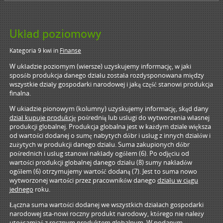
Układ poziomowy
Kategoria 9 kwi
in
Finanse
W układzie poziomym (wiersze) uzyskujemy informację, w jaki
sposób produkcja danego działu została rozdysponowana między
wszystkie działy gospodarki narodowej i jaką część stanowi produkcja
finalna.
W ukiadzie pionowym (kolumny) uzyskujemy informację, skąd dany
dział kupuje produkcję
pośrednią lub usługi do wytworzenia własnej
produkcji globalnej. Produkcja globalna jest w każdym dziale większa
od wartości dodanej o sumę nabytych dóbr i usług z innych działów i
zużytych w produkcji danego działu. Suma zakupionych dóbr
pośrednich i usług stanowi nakłady ogółem (6). Po odjęciu od
wartości produkcji globalnej danego działu (8) sumy nakładów
ogółem (6) otrzymujemy wartość dodaną (7). Jest to suma nowo
wytworzonej wartości przez pracowników danego
działu w ciągu
jednego
roku.
Łączna suma wartości dodanej we wszystkich działach gospodarki
narodowej sta-nowi roczny produkt narodowy, którego nie należy
utożsamiać z rocznym produktem globalnym. W podanym