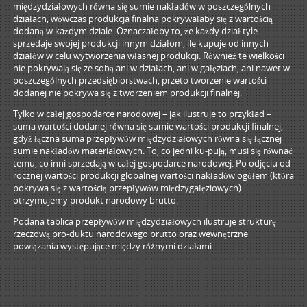
międzydziałowych równa się sumie nakładów w poszczególnych
działach, wówczas produkcja finalna pokrywałaby się z wartością
dodaną w każdym dziale. Oznaczałoby to, że każdy dział tyle
sprzedaje swojej produkcji innym działom, ile kupuje od innych
działów w celu wytworzenia własnej produkcji. Również te wielkości
nie pokrywają się ze sobą ani w działach, ani w gałęziach, ani nawet w
poszczególnych przedsiębiorstwach, przeto tworzenie wartości
dodanej nie pokrywa się z tworzeniem produkcji finalnej.
Tylko w całej gospodarce narodowej – jak ilustruje to przykład –
suma wartości dodanej równa się sumie wartości produkcji finalnej,
gdyż łączna suma przepływów międzydziałowych równa się łącznej
sumie nakładów materiałowych. To, co jedni ku-pują, musi się równać
temu, co inni sprzedają w całej gospodarce narodowej. Po odjęciu od
rocznej wartości produkcji globalnej wartości nakładów ogółem (która
pokrywa się z wartością przepływów międzygałęziowych)
otrzymujemy produkt narodowy brutto.
Podana tablica przepływów międzydziałowych ilustruje strukturę
rzeczową pro-duktu narodowego brutto oraz wewnętrzne
powiązania występujące między różnymi działami.