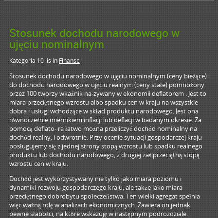
Stosunek dochodu narodowego w
ujęciu nominalnym
Kategoria 10 lis
in
Finanse
Stosunek dochodu narodowego w ujęciu nominalnym (ceny bieżące)
do dochodu narodowego w ujęciu realnym (ceny stałe) pomnożony
przez 100 tworzy wkaźnik na-zywany w ekonomii deflatorem . Jest to
miara przeciętnego wzrostu albo spadku cen w kraju na wszystkie
dobra i usługi wchodzące w skład produktu narodowego. Jest ona
równocześnie miernikiem inflacji lub deflacji w badanym okresie. Za
pomocą deflato- ra łatwo można przeliczyć dochód nominalny na
dochód realny, i odwrotnie. Przy ocenie sytuacji gospodarczej kraju
posługujemy się z jednej strony stopą wzrostu lub spadku realnego
produktu lub dochodu narodowego, z drugiej zaś przeciętną stopą
wzrostu cen w kraju.
Dochód jest wykorzystywany nie tylko jako miara poziomu i
dynamiki rozwoju gospodarczego kraju, ale także jako miara
przeciętnego dobrobytu społeczeństwa. Ten wielki agregat spełnia
więc ważną rolę w analizach ekonomicznych. Zawiera on jednak
pewne słabości, na które wskazuję w następnym podrozdziale.