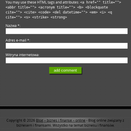
You may use these HTML tags and attributes:
<a href="" title="">
<abbr title=""> <acronym title=""> <b> <blockquote
cite=""> <cite> <code> <del datetime=""> <em> <i> <q
cite=""> <s> <strike> <strong>
Nazwa
*
Adres e-mail
*
Witryna internetowa
Copyright © 2026
Blog – biznes i finanse – online
- Blog online związany z
biznesem i finansami. Wszystko na temat biznesu i finansów.