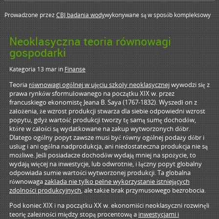
Prowadzone przez
CBJ badania wody
wykonywane są w sposób kompleksowy
Neoklasyczna teoria równowagi
gospodarki
Kategoria 13 mar
in
Finanse
Teoria
równowagi ogólnej w ujęciu szkoły neoklasycznej
wywodzi się z
prawa rynków sformułowanego na początku XIX w. przez
francuskiego ekonomistę Jeana B. Saya (1767-1832). Wyszedł on z
założenia, że wzrost produkcji stwarza dla siebie odpowiedni wzrost
popytu, gdyż wartość produkcji tworzy tę samą sumę dochodów,
które w całości są wydatkowane na zakup wytworzonych dóbr.
Dlatego ogólny popyt zawsze musi być równy ogólnej podaży dóbr i
usług i ani ogólna nadprodukcja, ani niedostateczna produkcja nie są
możliwe. Jeśli posiadacze dochodów wydają mniej na spożycie, to
wydają więcej na inwestycje, lub odwrotnie, i łączny popyt globalny
odpowiada sumie wartości wytworzonej produkcji. Ta globalna
równowaga
zakłada nie tylko pełne wykorzystanie istniejących
zdolności produkcyjnych
, ale także brak przymusowego bezrobocia.
Pod koniec XIX i na początku XX w. ekonomiści neoklasyczni rozwinęli
teorię zależności między stopą procentową a
inwestycjami i