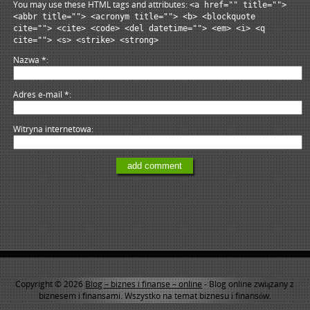
You may use these HTML tags and attributes:
<a href="" title="">
<abbr title=""> <acronym title=""> <b> <blockquote
cite=""> <cite> <code> <del datetime=""> <em> <i> <q
cite=""> <s> <strike> <strong>
Nazwa
*
Adres e-mail
*
Witryna internetowa
Copyright © 2026
Blog – biznes i finanse – online
- Blog online związany z
biznesem i finansami. Wszystko na temat biznesu i finansów.