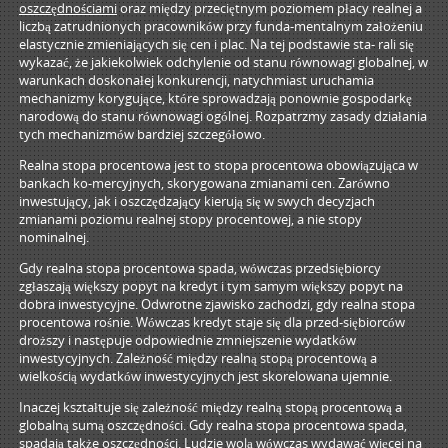
oszczędnościami
oraz między przeciętnym poziomem płacy realnej a
liczbą zatrudnionych pracowników przy funda-mentalnym założeniu
elastycznie zmieniających się cen i plac. Na tej podstawie sta- rali się
wykazać, że jakiekolwiek odchylenie od stanu równowagi globalnej, w
warunkach doskonałej konkurencji, natychmiast uruchamia
mechanizmy korygujące, które sprowadzają ponownie gospodarkę
narodową do stanu równowagi ogólnej. Rozpatrzmy zasady działania
tych mechanizmów bardziej szczegółowo.
Realna stopa procentowa jest to stopa procentowa obowiązująca w
bankach ko-mercyjnych, skorygowana zmianami cen. Zarówno
inwestujący, jak i oszczędzający kierują się w swych decyzjach
zmianami poziomu realnej stopy procentowej, a nie stopy
nominalnej.
Gdy realna stopa procentowa spada, wówczas przedsiębiorcy
zgłaszają większy popyt na kredyt i tym samym większy popyt na
dobra inwestycyjne. Odwrotne zjawisko zachodzi, gdy realna stopa
procentowa rośnie. Wówczas kredyt staje się dla przed-siębiorców
droższy i następuje odpowiednie zmniejszenie wydatków
inwestycyjnych. Zależność między realną stopą procentową a
wielkością wydatków inwestycyjnych jest skorelowana ujemnie.
Inaczej kształtuje się zależność między realną stopą procentową a
globalną sumą oszczędności. Gdy realna stopa procentowa spada,
spadają także oszczędności. Ludzie wolą wówczas wydawać więcej na