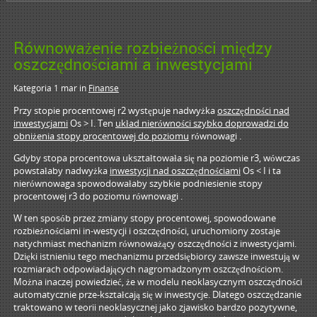
Równoważenie rozbieżności między
oszczędnościami a inwestycjami
Kategoria 1 mar
in
Finanse
Przy stopie procentowej r2 występuje nadwyżka
oszczędności nad
inwestycjami
Os > I. Ten
układ nierówności szybko doprowadzi do
obniżenia stopy procentowej do poziomu
równowagi .
Gdyby stopa procentowa ukształtowała się na poziomie r3, wówczas
powstałaby nadwyżka
inwestycji nad oszczędnościami
Os < I i ta
nierównowaga spowodowałaby szybkie podniesienie stopy
procentowej r3 do poziomu równowagi .
W ten sposób przez zmiany stopy procentowej, spowodowane
rozbieżnościami in-westycji i oszczędności, uruchomiony zostaje
natychmiast mechanizm równoważący oszczędności z inwestycjami.
Dzięki istnieniu tego mechanizmu przedsiębiorcy zawsze inwestują w
rozmiarach odpowiadających nagromadzonym oszczędnościom.
Można inaczej powiedzieć, że w modelu neoklasycznym oszczędności
automatycznie prze-kształcają się w inwestycje. Dlatego oszczędzanie
traktowano w teorii neoklasycznej jako zjawisko bardzo pozytywne,