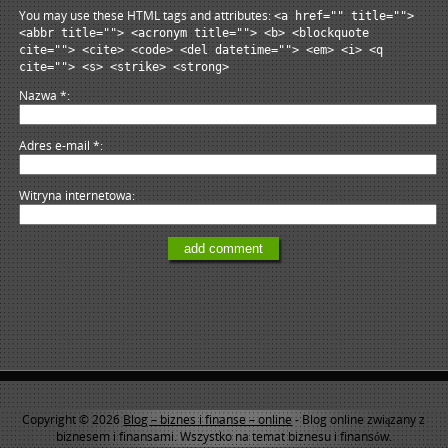
You may use these HTML tags and attributes:
<a href="" title="">
<abbr title=""> <acronym title=""> <b> <blockquote
cite=""> <cite> <code> <del datetime=""> <em> <i> <q
cite=""> <s> <strike> <strong>
Nazwa
*
Adres e-mail
*
Witryna internetowa
Copyright © 2026
Blog – biznes i finanse – online
- Blog online związany z
biznesem i finansami. Wszystko na temat biznesu i finansów.