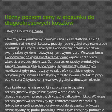
Różny poziom ceny w stosunku do
długookresowych kosztów
Kategoria 22 wrz
in
Finanse
Załóżmy, że w punkcie wyjściowym cena Cx ukształtowała się na
poziomie naj-niższych kosztów przeciętnych w gałęzi przy rozmiarach
produkcji Qx. Przy tej cenie zysk ekonomiczny przedsiębiorstwa,
zwany także
zyskiem nadzwyczajnym
, wynosi zero. Wówczas
koszt
ekonomiczny pokrywa koszt alternatywny
kapitału oraz pracy
właściciela przedsiębiorstwa. Oznacza to, że zasoby
produkcyjne
zaangażowane w ga-łęzi pokrywają jedynie koszty utraconych
możliwości
, gdyż przynoszą tylko takie efek-ty, jakie mogłyby
przynieść przy innym alternatywnym zastosowaniu. W takim przy-
padku cena Cj byłaby ceną równowagi gałęzi w dłuższym okresie.
Przy każdej cenie niższej od Cj, np. przy cenie C2, wiele
przedsiębiorstw w gałęzi nie byłoby w stanie pokryć
długookresowych przeciętnych kosztów całkowitych Lkpc. Wówczas
przedsiębiorstwa przestałyby być zainteresowane w produkcji.
Gdyby jakaś część przedsiębiorstw wycofała się z gałęzi, wówczas
zmniejszyłaby się podaż produkcji i wraz z tym zaczęłaby ponownie