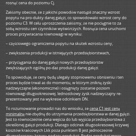
rosnąć cena do poziomu Cj.
Załóżmy obecnie, że z jakichś powodów nastąpił znaczny wzrost
popytu na pro-dukty danej gałęzi, co spowodowało wzrost ceny do
poziomu C3. W celu uproszczenia załóżmy, że nie pociągnie to za
sobą wzrostu cen czynników wytwórczych. Rosnąca cena uruchomi
proces przywracania równowagi w wyniku:
– częściowego ograniczenia popytu na skutek wzrostu ceny,
– zwiększenia produkcji w istniejących przedsiębiorstwach,
– przyciągania do danej gałęzi nowych przedsiębiorstw
zwiększających ogólną po-daż produkcji danej gałęzi.
To spowoduje, że ceny będą ulegały stopniowemu obniżeniu i ten
proces będzie trwał aż do momentu, w którym znikną zyski
nadzwyczajne (ekonomiczne) i osiągnięty zostanie poziom
równowagi długookresowej. lednostkowy zysk nadzwyczajny re-
prezentowany jest na wykresie odcinkiem DN.
To rozumowanie prowadzi nas do wniosku, że
cena C1 jest ceną
minimalną
nie-zbędną do utrzymania przedsiębiorstwa w danej gąłęzi.
Jest to równocześnie cena wejścia do lub wyjścia przedsiębiorstwa z
określonej gałęzi produkcji. Dlatego odcinek długookresowej krzywej
kosztów krańcowych Lkk poza punktem B jest jednocześnie
długookresową krzywą podaży produkcji. Podaż produkcji może